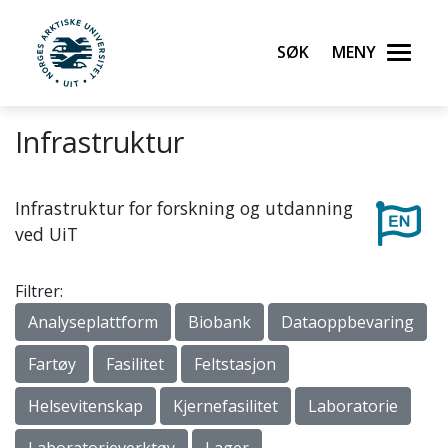
Gå til hovedinnhold
Søk
Meny
UiT Norges arktiske universitet
Infrastruktur
Infrastruktur for forskning og utdanning
ved UiT
Filtrer:
Analyseplattform
Biobank
Dataoppbevaring
Fartøy
Fasilitet
Feltstasjon
Helsevitenskap
Kjernefasilitet
Laboratorie