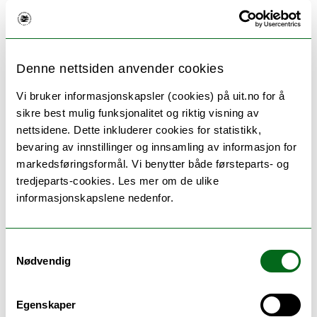
Laboratorium for elektriske
maskiner
Type: Laboratorie
Denne nettsiden anvender cookies
Laboratorium for
Vi bruker informasjonskapsler (cookies) på uit.no for å
elektronikkproduksjon
sikre best mulig funksjonalitet og riktig visning av
nettsidene. Dette inkluderer cookies for statistikk,
Type: Laboratorie
bevaring av innstillinger og innsamling av informasjon for
markedsføringsformål. Vi benytter både førsteparts- og
tredjeparts-cookies. Les mer om de ulike
Laboratorium for energistyring
informasjonskapslene nedenfor.
(Sulkowskilaboratoriet)
Type: Laboratorie
Samtykkevalg
Nødvendig
Laboratorium for
energiteknikk
Egenskaper