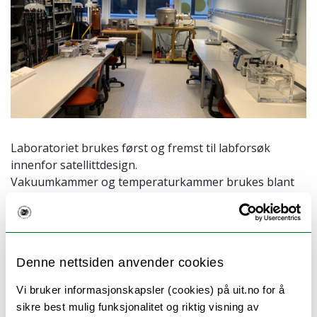
Laboratoriet brukes først og fremst til labforsøk
innenfor satellittdesign.
Vakuumkammer og temperaturkammer brukes blant
annet til å simulere verdensrommets ugjestmilde miljø.
Rommet brukes også av studenter som prosjektrom.
Utstyr inkluderer blant annet:
Denne nettsiden anvender cookies
Vakuumkammer m/turbopumpe, for outgassing
Mindre vakuumkammer for diverse forsøk
Vi bruker informasjonskapsler (cookies) på uit.no for å
Temperaturkammer
sikre best mulig funksjonalitet og riktig visning av