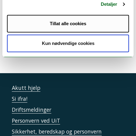
Detaljer
Epost:
ketil.hansen@uit.no
Type: Laboratorie
Tillat alle cookies
Ansvarlig enhet:
Fakultet for ingeniørvitenskap og
teknologi
Institutt for elektroteknologi
Kun nødvendige cookies
Sideansvarlig:
Hansen, Ketil
Akutt hjelp
Si ifra!
Driftsmeldinger
Personvern ved UiT
Sikkerhet, beredskap og personvern