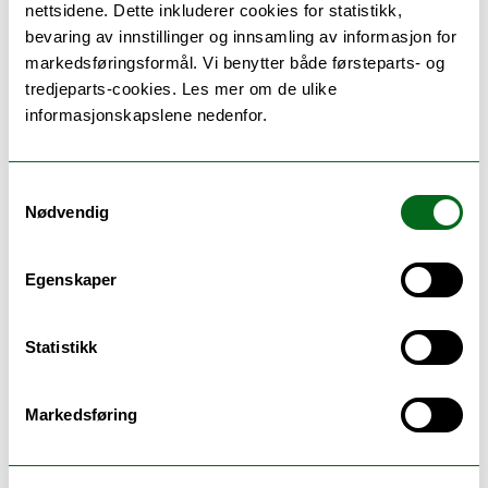
Spektrumanalysator
nettsidene. Dette inkluderer cookies for statistikk,
Nettverksanalysator
bevaring av innstillinger og innsamling av informasjon for
Diverse måleutstyr ++
markedsføringsformål. Vi benytter både førsteparts- og
tredjeparts-cookies. Les mer om de ulike
informasjonskapslene nedenfor.
Samtykkevalg
Nødvendig
Egenskaper
Statistikk
Kontaktinformasjon
Markedsføring
Ketil Hansen
Tlf: 76 96 63 35