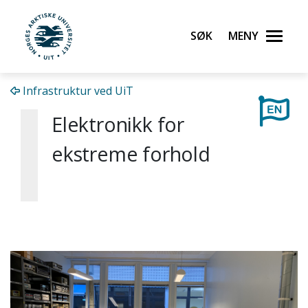
Gå til hovedinnhold
Søk
Meny
UiT Norges arktiske universitet
Infrastruktur ved UiT
Elektronikk for
ekstreme forhold