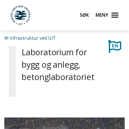
Gå til hovedinnhold
Søk
Meny
UiT Norges arktiske universitet
Infrastruktur ved UiT
Laboratorium for
bygg og anlegg,
betonglaboratoriet