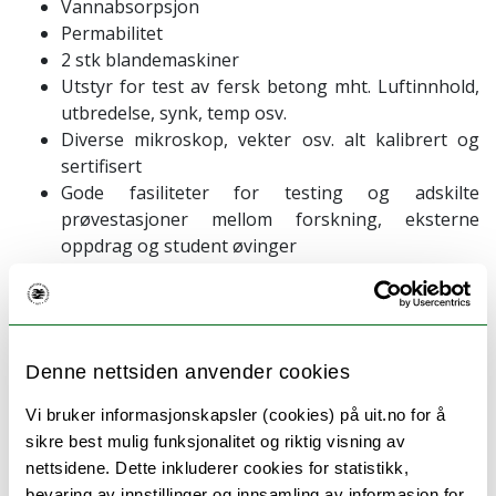
Vannabsorpsjon
Permabilitet
2 stk blandemaskiner
Utstyr for test av fersk betong mht. Luftinnhold,
utbredelse, synk, temp osv.
Diverse mikroskop, vekter osv. alt kalibrert og
sertifisert
Gode fasiliteter for testing og adskilte
prøvestasjoner mellom forskning, eksterne
oppdrag og student øvinger
Vi har også sertifisert utstyr og operatør for
termografering, tetthetsprøving, landmåling, lyd
testing, Vannprøving med hensyn på ioner, klorider
med mer.
Denne nettsiden anvender cookies
Laboratoriet er sertifisert gjennom Kontrollrådet
Vi bruker informasjonskapsler (cookies) på uit.no for å
sertifikat nr: 273 for å gjennomføre alle våre tester og
sikre best mulig funksjonalitet og riktig visning av
som uhildet tredjepart.
nettsidene. Dette inkluderer cookies for statistikk,
bevaring av innstillinger og innsamling av informasjon for