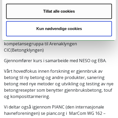
Vi har god kontakt med næringsliv og offentlige
myndigheter og våre dyktige studenter får direkte
Tillat alle cookies
utbytte av arbeidet vi gjør på labben gjennom
undervisning, befaringer og lignende.
Kun nødvendige cookies
Vi fungerer som bindeledd mellom bransjen, akademia
og forskning og deltar aktivt som leder i
kompetansegruppa til Arenaklyngen
CIC(Betongklyngen)
Gjennomfører kurs i samarbeide med NESO og EBA.
Vårt hovedfokus innen forskning er gjennbruk av
betong til ny betong og andre produkter, sanering
betong med nye metoder og utvikling og testing av nye
betongresepter som benytter gjennbruksbetong, touf
og komposittarmering.
Vi deltar også igjennom PIANC (den internasjonale
havneforeningen) se pianc.org i MarCom WG 162 –