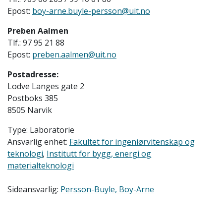
Epost:
boy-arne.buyle-persson@uit.no
Preben Aalmen
Tlf.:
97 95 21 88
Epost:
preben.aalmen@uit.no
Postadresse:
Lodve Langes gate 2
Postboks 385
8505 Narvik
Type: Laboratorie
Ansvarlig enhet:
Fakultet for ingeniørvitenskap og
teknologi
Institutt for bygg, energi og
materialteknologi
Sideansvarlig:
Persson-Buyle, Boy-Arne