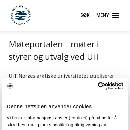
Søk
Meny
UiT Norges arktiske universitet
Møteportalen – møter i
Gå til hovedinnhold
styrer og utvalg ved UiT
UiT Norges arktiske universitetet publiserer
offentlig journal og saksdokumenter på
eInnsyn.no
UiT Norges arktiske universitetet møter
publiseres på
Elements publikum
Denne nettsiden anvender cookies
Vi bruker informasjonskapsler (cookies) på uit.no for å
Andre møter utenfor Elements publikum:
sikre best mulig funksjonalitet og riktig visning av