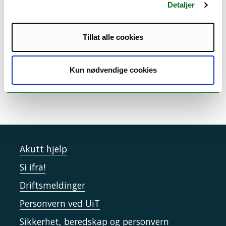
Tilsettingsutvalgene
Detaljer
33
10
11
12
13
14
Tillat alle cookies
34
17
18
19
20
21
15:00
Kun nødvendige cookies
Ansettelsesrådet
15:00
Tilsettingsutvalgene
35
24
25
26
27
28
36
31
1
2
3
4
Akutt hjelp
15:00
Si ifra!
Ansettelsesrådet
15:00
Driftsmeldinger
Tilsettingsutvalgene
Personvern ved UiT
37
7
8
9
10
11
Sikkerhet, beredskap og personvern