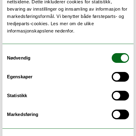
nettsidene. Dette inkluderer cookies for statistikk,
bevaring av innstillinger og innsamling av informasjon for
markedsføringsformål. Vi benytter både førsteparts- og
tredjeparts-cookies. Les mer om de ulike
informasjonskapslene nedenfor.
<
>
I dag
Samtykkevalg
Månedsliste
Ukesliste
Kalender måned
Nødvendig
Kalender uke
I dag
Egenskaper
August 2026
Statistikk
Uke
Man
Tir
Ons
Tor
Fre
32
3
4
5
6
7
Markedsføring
15:00
Ansettelsesrådet
15:00