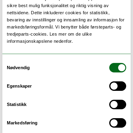
sikre best mulig funksjonalitet og riktig visning av
Forbedre karakter
nettsidene. Dette inkluderer cookies for statistikk,
bevaring av innstillinger og innsamling av informasjon for
Forberede seg til digital eksamen
markedsføringsformål. Vi benytter både førsteparts- og
tredjeparts-cookies. Les mer om de ulike
informasjonskapslene nedenfor.
Eksamenslokaler
Under eksamen:
Samtykkevalg
Nødvendig
Ordensregler ved eksamen
Egenskaper
Skoleeksamen på papir
Statistikk
Hjelpemidler under eksamen
Markedsføring