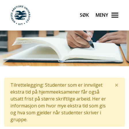
Gå til hovedinnhold
Søk
Meny
UiT Norges arktiske universitet
×
Tilrettelegging: Studenter som er innvilget
ekstra tid på hjemmeeksamener får også
utsatt frist på større skriftlige arbeid.
Her er
informasjon om hvor mye ekstra tid som gis
og hva som gjelder når studenter skriver i
gruppe.