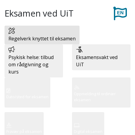
Eksamen ved UiT
Regelverk knyttet til eksamen
Psykisk helse: tilbud
Eksamensvakt ved
om rådgivning og
UiT
kurs
Oppmelding til ordinær
Dato/sted for eksamen
eksamen
Fravær på eksamen
Digital eksamen