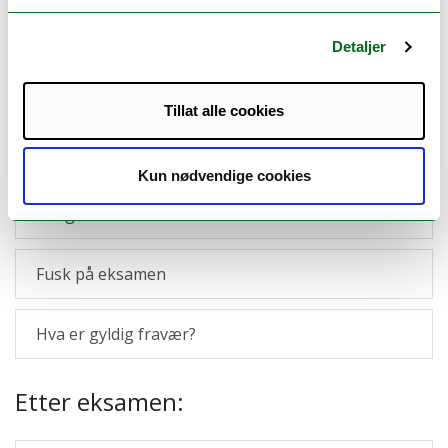
Fravær på eksamen
Detaljer
Hva gir rett til utsatt eksamen eller
kontinuasjonseksamen
Tillat alle cookies
Oppgaveskriving, mal og referanseverktøy
Kun nødvendige cookies
KI og eksamen
Fusk på eksamen
Hva er gyldig fravær?
Etter eksamen: