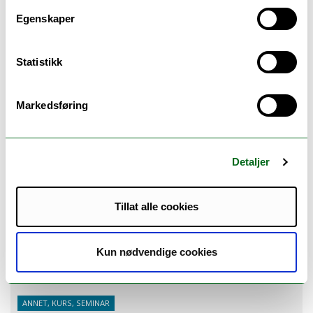
Egenskaper
Statistikk
Markedsføring
Detaljer
Tillat alle cookies
Help Desk: Research Data, Coding & HPC
Hvor:
UB 338
Sted:
Tromsø
Kun nødvendige cookies
Tid:
12.08.26 14:00
ANNET, KURS, SEMINAR