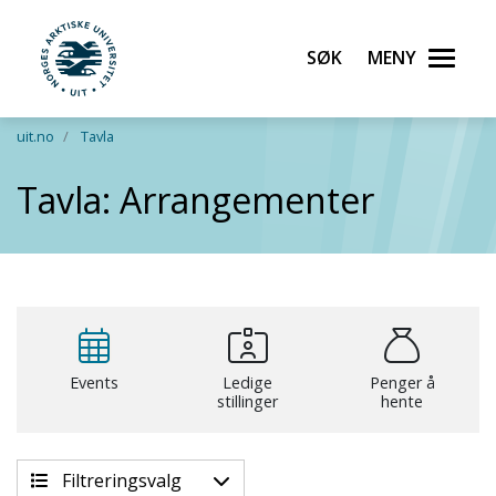
Søk
Meny
UiT Norges arktiske universitet
Gå til hovedinnhold
uit.no
Tavla
Tavla: Arrangementer
Events
Ledige
Penger å
stillinger
hente
Filtreringsvalg