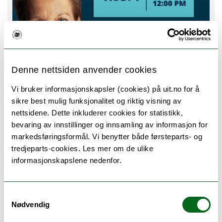
Denne nettsiden anvender cookies
Vi bruker informasjonskapsler (cookies) på uit.no for å
sikre best mulig funksjonalitet og riktig visning av
nettsidene. Dette inkluderer cookies for statistikk,
How to ask in a world of AI answers?
bevaring av innstillinger og innsamling av informasjon for
Hvor:
TEO-H1 AUD1 1.820
markedsføringsformål. Vi benytter både førsteparts- og
Sted:
Tromsø
tredjeparts-cookies. Les mer om de ulike
Tid:
12.08.26 12:00
informasjonskapslene nedenfor.
SEMESTERSTART
ANSATTE, STUDENTER, GJESTER / EKSTERNE, INVITERTE, ENHET
Samtykkevalg
Nødvendig