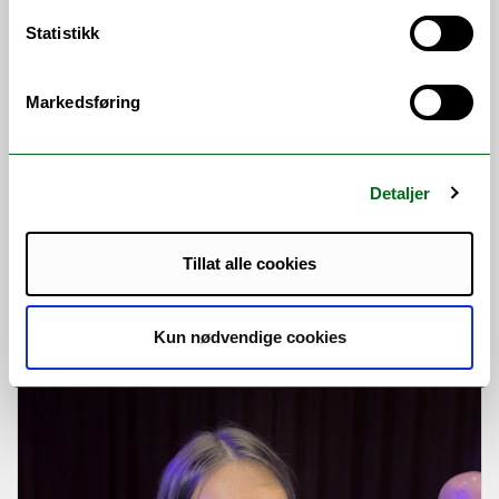
Statistikk
Markedsføring
Detaljer
Tillat alle cookies
Veier i nord forteller historien om
et Arktis i endring
Kun nødvendige cookies
Forskere i prosjektet ROADS skal se på
hvordan veier endrer landskap og samfunn.