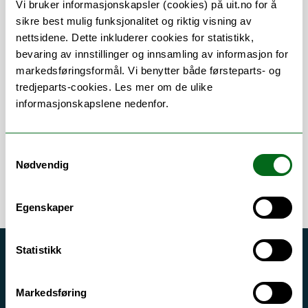
Vi bruker informasjonskapsler (cookies) på uit.no for å
sikre best mulig funksjonalitet og riktig visning av
nettsidene. Dette inkluderer cookies for statistikk,
bevaring av innstillinger og innsamling av informasjon for
Om
Forskning og undervisning
markedsføringsformål. Vi benytter både førsteparts- og
tredjeparts-cookies. Les mer om de ulike
Her finner du meg
informasjonskapslene nedenfor.
Samtykkevalg
Nødvendig
Egenskaper
Statistikk
Akutt hjelp
Si ifra!
Markedsføring