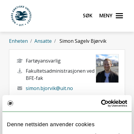
Gå til hovedinnhold
Søk
Meny
UiT Norges arktiske universitet
Enheten
Ansatte
Simon Sagelv Bjørvik
Fartøyansvarlig
Fakultetsadministrasjonen ved
BFE-fak
simon.bjorvik@uit.no
41 44 68 00
Tromsø
Her finner du meg
Denne nettsiden anvender cookies