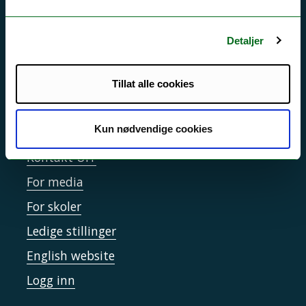
Driftsmeldinger
Personvern ved UiT
Detaljer
Sikkerhet, beredskap og personvern
Informasjonskapsler
Tillat alle cookies
Tilgjengelighetserklæring
Kun nødvendige cookies
Kontakt UiT
For media
For skoler
Ledige stillinger
English website
Logg inn