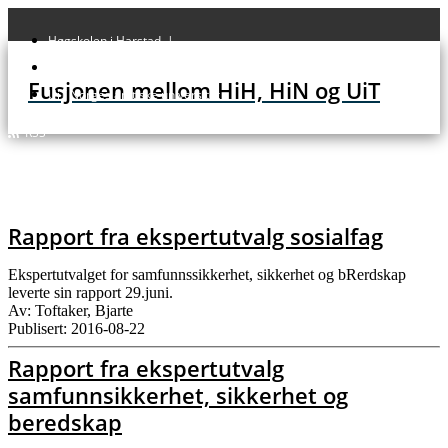
Høgskolen i Harstad |
Høgskolen i Narvik |
Fusjonen mellom HiH, HiN og UiT
UiT Norges arktiske universitet
RSS
Rapport fra ekspertutvalg sosialfag
Ekspertutvalget for samfunnssikkerhet, sikkerhet og bRerdskap
leverte sin rapport 29.juni.
Av: Toftaker, Bjarte
Publisert: 2016-08-22
Rapport fra ekspertutvalg
samfunnsikkerhet, sikkerhet og
beredskap