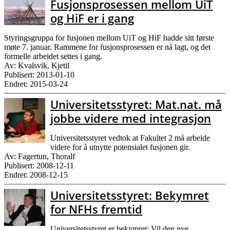
Fusjonsprosessen mellom UiT
og HiF er i gang
Styringsgruppa for fusjonen mellom UiT og HiF hadde sitt første
møte 7. januar. Rammene for fusjonsprosessen er nå lagt, og det
formelle arbeidet settes i gang.
Av: Kvalsvik, Kjetil
Publisert: 2013-01-10
Endret: 2015-03-24
Universitetsstyret: Mat.nat. må
jobbe videre med integrasjon
Universitetsstyret vedtok at Fakultet 2 må arbeide
videre for å utnytte potensialet fusjonen gir.
Av: Fagertun, Thoralf
Publisert: 2008-12-11
Endret: 2008-12-15
Universitetsstyret: Bekymret
for NFHs fremtid
Universitetsstyret er bekymret: Vil den nye