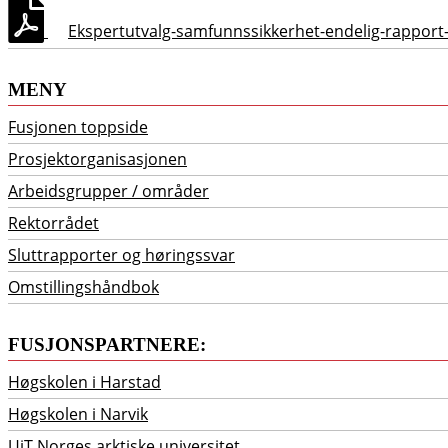
Ekspertutvalg-samfunnssikkerhet-endelig-rapport
MENY
Fusjonen toppside
Prosjektorganisasjonen
Arbeidsgrupper / områder
Rektorrådet
Sluttrapporter og høringssvar
Omstillingshåndbok
FUSJONSPARTNERE:
Høgskolen i Harstad
Høgskolen i Narvik
UiT Norges arktiske universitet