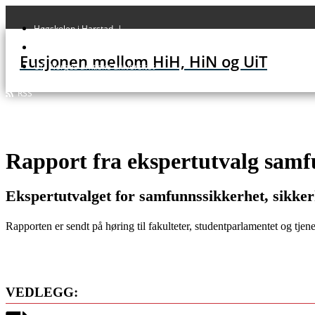
Høgskolen i Harstad |
Høgskolen i Narvik |
Fusjonen mellom HiH, HiN og UiT
UiT Norges arktiske universitet
RSS
Rapport fra ekspertutvalg samf
Ekspertutvalget for samfunnssikkerhet, sikkerh
Rapporten er sendt på høring til fakulteter, studentparlamentet og t
VEDLEGG: