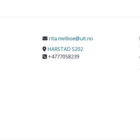
rita.melboe@uit.no
HARSTAD S202
+4777058239