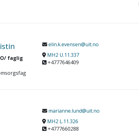
istin
elin.k.evensen@uit.no
MH2 U.11.337
O/ faglig
+4777646409
g omsorgsfag
marianne.lund@uit.no
MH2 L.11.326
+4777660288