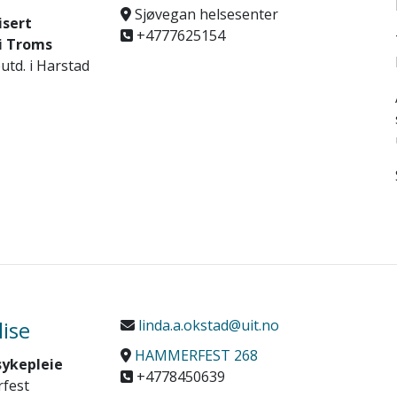
Sjøvegan helsesenter
isert
+4777625154
i Troms
utd. i Harstad
lise
linda.a.okstad@uit.no
HAMMERFEST 268
sykepleie
+4778450639
rfest