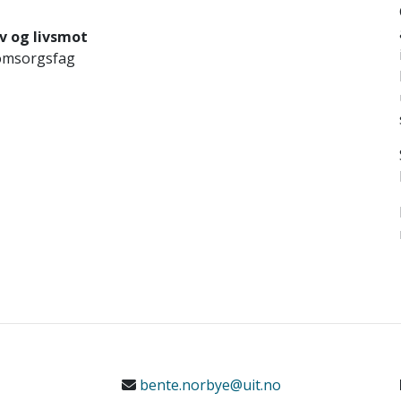
v og livsmot
g omsorgsfag
bente.norbye@uit.no