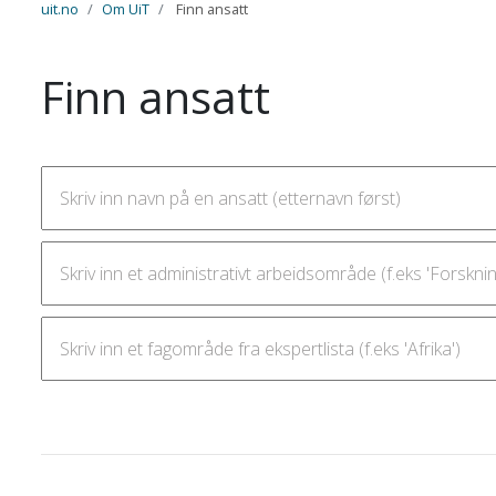
uit.no
Om UiT
Finn ansatt
Finn ansatt