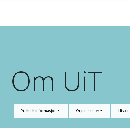
Gå til hovedinnhold
Om UiT
Praktisk informasjon
Organisasjon
Histori