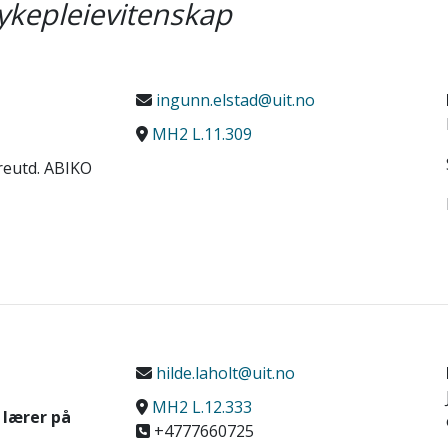
ykepleievitenskap
ingunn.elstad@uit.no
MH2 L.11.309
ereutd. ABIKO
hilde.laholt@uit.no
MH2 L.12.333
 lærer på
+4777660725