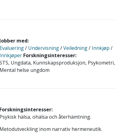
Jobber med:
Evaluering
/
Undervisning
/
Veiledning
/
Innkjøp
/
Innkjøper
Forskningsinteresser:
STS, Ungdata, Kunnskapsproduksjon, Psykometri,
Mental helse ungdom
Forskningsinteresser:
Psykisk hälsa, ohälsa och återhämtning.
Metodutveckling inom narrativ hermeneutik.