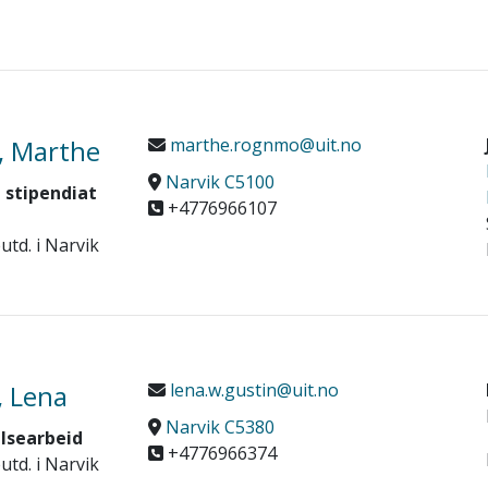
, Marthe
marthe.rognmo@uit.no
Narvik C5100
 stipendiat
+4776966107
utd. i Narvik
, Lena
lena.w.gustin@uit.no
Narvik C5380
elsearbeid
+4776966374
utd. i Narvik