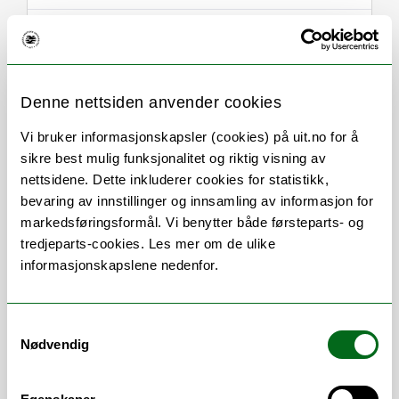
Denne nettsiden anvender cookies
Om
Forskning og undervisning
Vi bruker informasjonskapsler (cookies) på uit.no for å
CV
Publikasjoner
sikre best mulig funksjonalitet og riktig visning av
nettsidene. Dette inkluderer cookies for statistikk,
bevaring av innstillinger og innsamling av informasjon for
markedsføringsformål. Vi benytter både førsteparts- og
Stillingsbeskrivelse
tredjeparts-cookies. Les mer om de ulike
informasjonskapslene nedenfor.
Dosent ved desentralisert sykepleie
Vitenskapelige
Samtykkevalg
Nødvendig
arbeidsområder