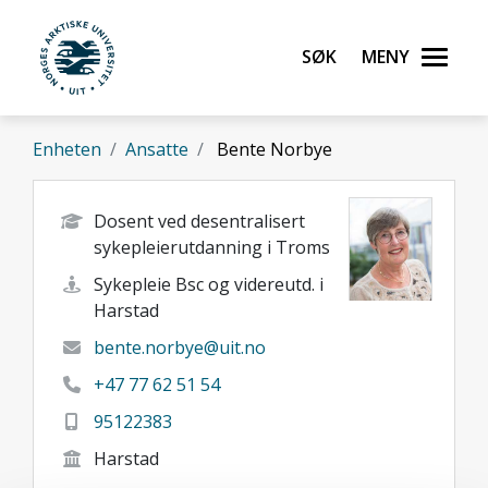
Gå til hovedinnhold
Søk
Meny
UiT Norges arktiske universitet
Enheten
Ansatte
Bente Norbye
Dosent ved desentralisert
sykepleierutdanning i Troms
Sykepleie Bsc og videreutd. i
Harstad
bente.norbye@uit.no
+47 77 62 51 54
95122383
Harstad