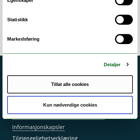
Egenskaper
Helsetjeneste- og
helseadministrasjonsforskning
/
Sykepleievitenskap
Statistikk
Markedsføring
Detaljer
Akutt hjelp
Si ifra!
Tillat alle cookies
Driftsmeldinger
Personvern ved UiT
Kun nødvendige cookies
Sikkerhet, beredskap og personvern
Informasjonskapsler
Tilgjengelighetserklæring