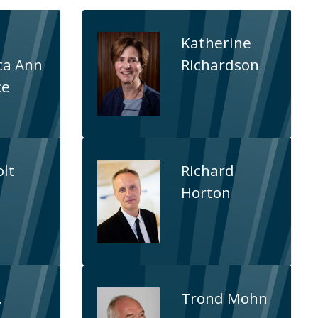
Katherine
ca Ann
Richardson
ce
olt
Richard
Horton
.
Trond Mohn