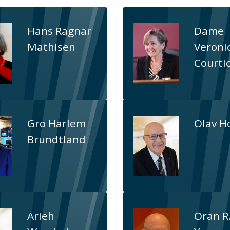
Hans Ragnar
Dame
Mathisen
Veroni
Courti
Gro Harlem
Olav H
Brundtland
Arieh
Oran R