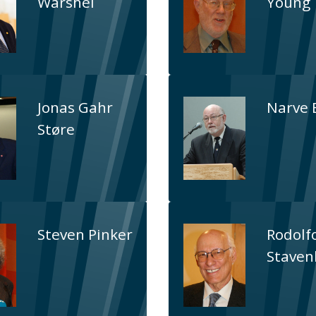
Warshel
Young
Jonas Gahr
Narve 
Støre
Steven Pinker
Rodolf
Stave