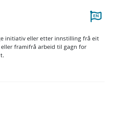
itiativ eller etter innstilling frå eit
ller framifrå arbeid til gagn for
t.