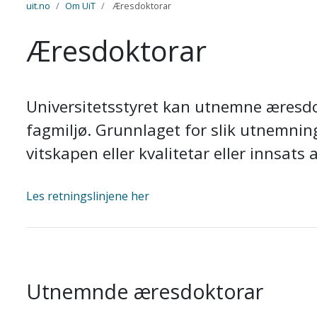
uit.no
Om UiT
Æresdoktorar
Æresdoktorar
Universitetsstyret kan utnemne æresdokto
fagmiljø. Grunnlaget for slik utnemning
vitskapen eller kvalitetar eller innsats
Les retningslinjene her
Utnemnde æresdoktorar