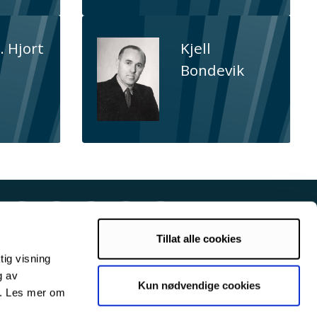
. Hjort
Kjell
Bondevik
Tillat alle cookies
tig visning
g av
Kun nødvendige cookies
s. Les mer om