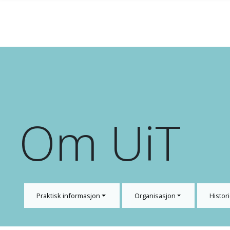
Gå til hovedinnhold
Om UiT
Praktisk informasjon
Organisasjon
Histori