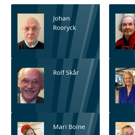
Johan
Rooryck
Rolf Skår
Mari Boine