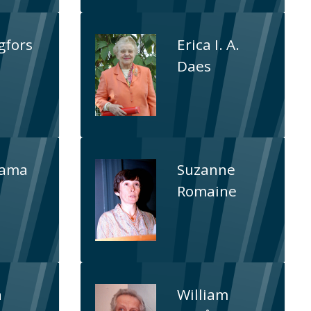
gfors
Erica I. A.
Daes
Lama
Suzanne
Romaine
n
William