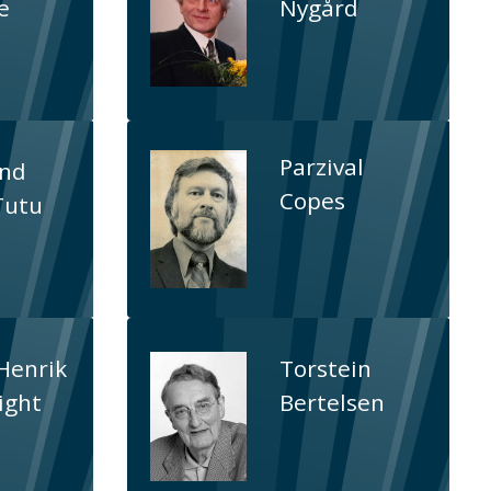
e
Nygård
Parzival
nd
Copes
Tutu
Henrik
Torstein
ight
Bertelsen