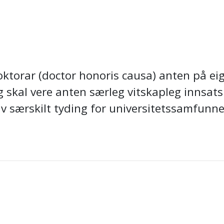
rar (doctor honoris causa) anten på eige in
 skal vere anten særleg vitskapleg innsats e
 av særskilt tyding for universitetssamfunne