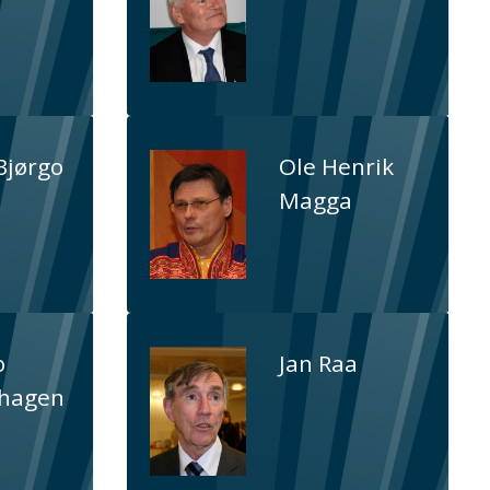
Bjørgo
Ole Henrik
Magga
o
Jan Raa
nhagen