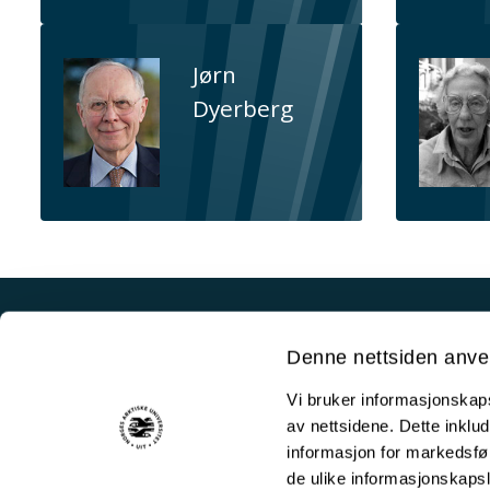
Jørn
Dyerberg
Akutt hjelp
Denne nettsiden anve
Si ifra!
Vi bruker informasjonskapsl
Driftsmeldinger
av nettsidene. Dette inklud
Personvern ved UiT
informasjon for markedsfør
de ulike informasjonskaps
Sikkerhet, beredskap og personvern