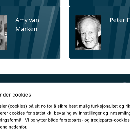
Amy van
Peter F
Marken
Kontakt UiT
nder cookies
For media
er (cookies) på uit.no for å sikre best mulig funksjonalitet og rik
For skoler
erer cookies for statistikk, bevaring av innstillinger og innsamlin
Ledige stillinger
ingsformål. Vi benytter både førsteparts- og tredjeparts-cookie
lene nedenfor.
English website