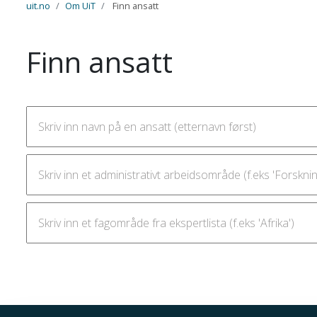
uit.no
Om UiT
Finn ansatt
Finn ansatt