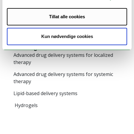
Professor and Head of Drug Transport and
Delivery Research Group
Institutt for farmasi
Tillat alle cookies
natasa.skalko-basnet@uit.no
FARM F3.103
Kun nødvendige cookies
+4777646640
Forskningsinteresser:
Advanced drug delivery systems for localized
therapy
Advanced drug delivery systems for systemic
therapy
Lipid-based delivery systems
Hydrogels