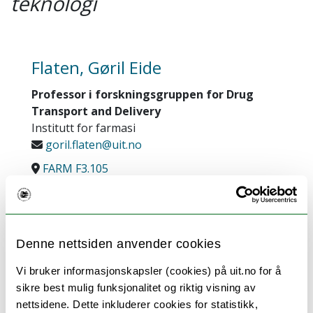
teknologi
Flaten, Gøril Eide
Professor i forskningsgruppen for Drug
Transport and Delivery
Institutt for farmasi
goril.flaten@uit.no
FARM F3.105
+4777646169
Forskningsinteresser:
Permeabilitet over biologiske barrierer
The phospholipid vesicle-based
Denne nettsiden anvender cookies
permeation assay (PVPA)
Liposomer som legemiddelbærer
Vi bruker informasjonskapsler (cookies) på uit.no for å
Liposomer som modellsystem for celler
sikre best mulig funksjonalitet og riktig visning av
og bakterier i interaksjonsstudier
nettsidene. Dette inkluderer cookies for statistikk,