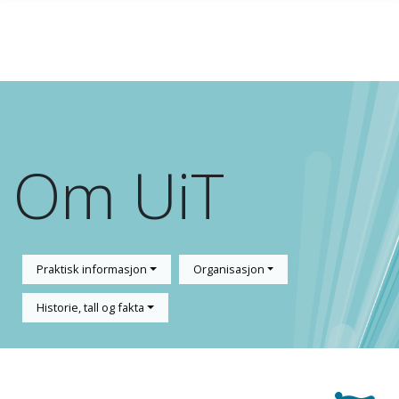
Gå til hovedinnhold
Om UiT
Praktisk informasjon
Organisasjon
Historie, tall og fakta