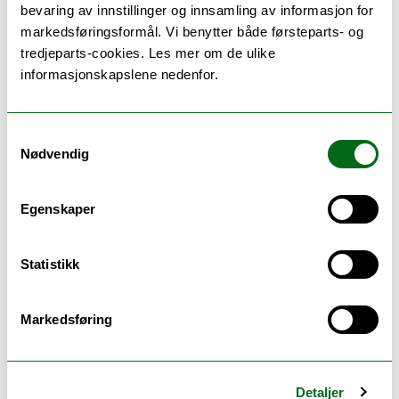
Delivery av lipofile virkestoff
bevaring av innstillinger og innsamling av informasjon for
markedsføringsformål. Vi benytter både førsteparts- og
Sjekk ut mitt engelske personkort for mer
tredjeparts-cookies. Les mer om de ulike
informasjon og videopresentasjon av
informasjonskapslene nedenfor.
forskningen vår.
Formidling som er tilgjengelig online:
Samtykkevalg
Nødvendig
Sjekk datoen
Forskningspodcast fra UiT Norges arktiske
Egenskaper
universitet
Hvordan velg...
Statistikk
Markedsføring
Skalko-Basnet, Natasa
Detaljer