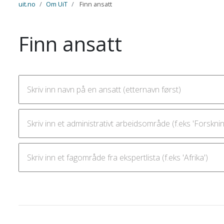
uit.no
Om UiT
Finn ansatt
Finn ansatt