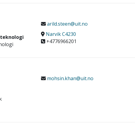
arild.steen@uit.no
Narvik C4230
oteknologi
+4776966201
knologi
mohsin.khan@uit.no
k