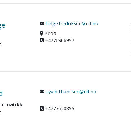
ge
helge.fredriksen@uit.no
Bodø
+4776966957
k
d
oyvind.hanssen@uit.no
formatikk
+4777620895
k