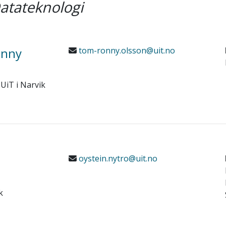
atateknologi
onny
tom-ronny.olsson@uit.no
UiT i Narvik
oystein.nytro@uit.no
k