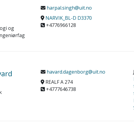
harpal.singh@uit.no
NARVIK_BL-D D3370
+4776966128
logi og
ingeniørfag
vard
havard.dagenborg@uit.no
REALF A 274
+4777646738
k