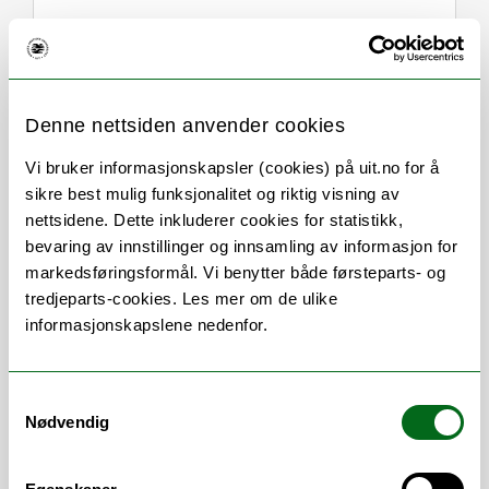
Om
Forskning og undervisning
Denne nettsiden anvender cookies
Publikasjoner
Her finner du meg
Vi bruker informasjonskapsler (cookies) på uit.no for å
sikre best mulig funksjonalitet og riktig visning av
nettsidene. Dette inkluderer cookies for statistikk,
Stillingsbeskrivelse
bevaring av innstillinger og innsamling av informasjon for
markedsføringsformål. Vi benytter både førsteparts- og
tredjeparts-cookies. Les mer om de ulike
Universitetslektor
informasjonskapslene nedenfor.
Vitenskapelige
arbeidsområder
Samtykkevalg
Nødvendig
Datateknologi
/
Kunnskapsbaserte
systemer
/
Databaser og