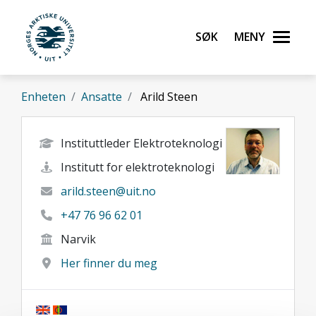
Gå til hovedinnhold
Søk
Meny
UiT Norges arktiske universitet
Enheten
Ansatte
Arild Steen
Instituttleder Elektroteknologi
Institutt for elektroteknologi
arild.steen@uit.no
+47 76 96 62 01
Narvik
Her finner du meg