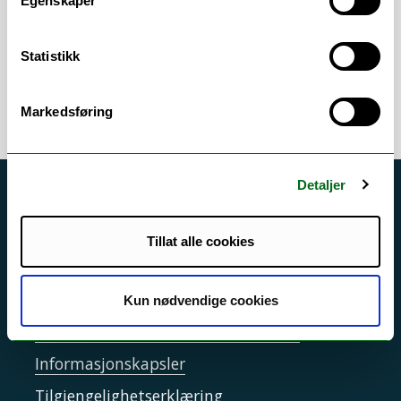
Egenskaper
multimediasystemer
/
Simulering /
visualisering / signalbehandling /
bildeanalyse
Statistikk
Markedsføring
Detaljer
Akutt hjelp
Si ifra!
Tillat alle cookies
Driftsmeldinger
Personvern ved UiT
Kun nødvendige cookies
Sikkerhet, beredskap og personvern
Informasjonskapsler
Tilgjengelighetserklæring