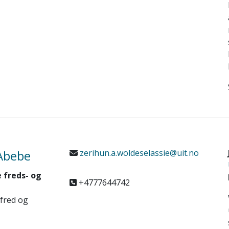
 Abebe
zerihun.a.woldeselassie@uit.no
e freds- og
+4777644742
 fred og