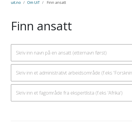
uit.no
Om UiT
Finn ansatt
Finn ansatt