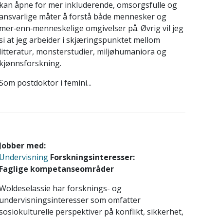
kan åpne for mer inkluderende, omsorgsfulle og
ansvarlige måter å forstå både mennesker og
mer‑enn‑menneskelige omgivelser på. Øvrig vil jeg
si at jeg arbeider i skjæringspunktet mellom
litteratur, monsterstudier, miljøhumaniora og
kjønnsforskning.
Som postdoktor i femini...
Jobber med:
Undervisning
Forskningsinteresser:
Faglige kompetanseområder
Woldeselassie har forsknings- og
undervisningsinteresser som omfatter
sosiokulturelle perspektiver på konflikt, sikkerhet,