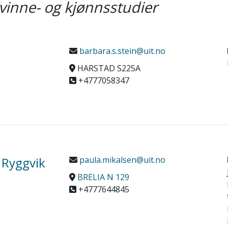
vinne- og kjønnsstudier
barbara.s.stein@uit.no
HARSTAD S225A
+4777058347
 Ryggvik
paula.mikalsen@uit.no
BRELIA N 129
+4777644845