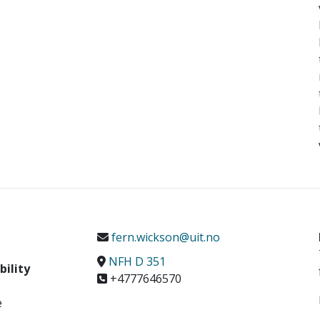
fern.wickson@uit.no
NFH D 351
bility
+4777646570
e