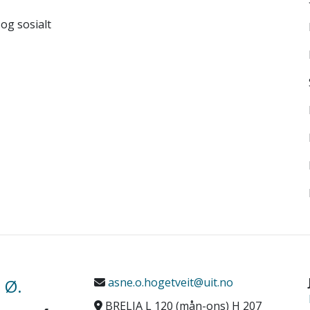
 og sosialt
 Ø.
asne.o.hogetveit@uit.no
BRELIA L 120 (mån-ons) H 207