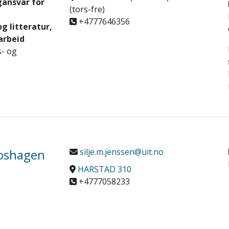
gansvar for
(tors-fre)
+4777646356
g litteratur,
arbeid
s- og
Moshagen
silje.m.jenssen@uit.no
HARSTAD 310
+4777058233