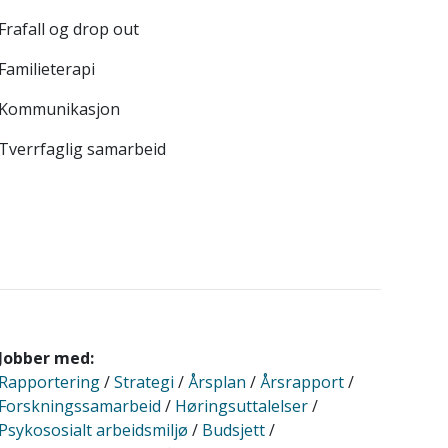
Frafall og drop out
Familieterapi
Kommunikasjon
Tverrfaglig samarbeid
Jobber med:
Rapportering
/
Strategi
/
Årsplan
/
Årsrapport
/
Forskningssamarbeid
/
Høringsuttalelser
/
Psykososialt arbeidsmiljø
/
Budsjett
/