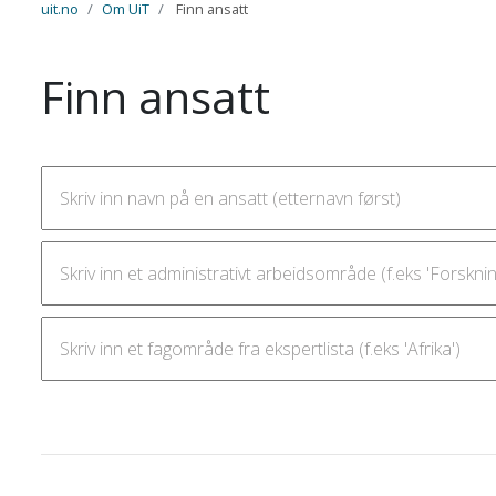
uit.no
Om UiT
Finn ansatt
Finn ansatt