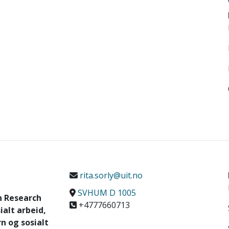
rita.sorly@uit.no
SVHUM D 1005
h Research
+4777660713
ialt arbeid,
n og sosialt