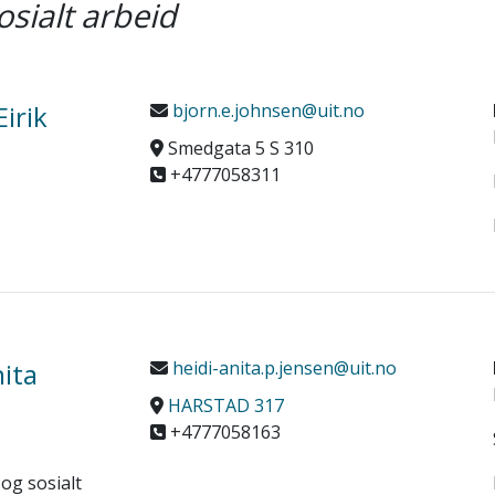
osialt arbeid
irik
bjorn.e.johnsen@uit.no
Smedgata 5 S 310
+4777058311
nita
heidi-anita.p.jensen@uit.no
HARSTAD 317
+4777058163
 og sosialt