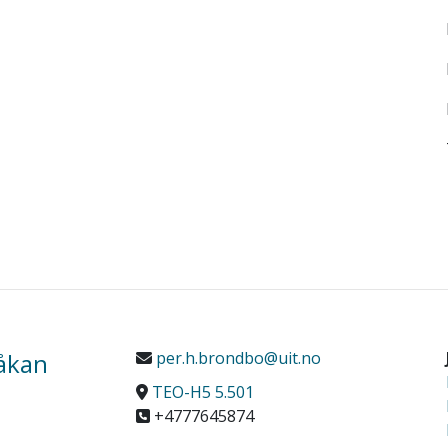
åkan
per.h.brondbo@uit.no
TEO-H5 5.501
+4777645874