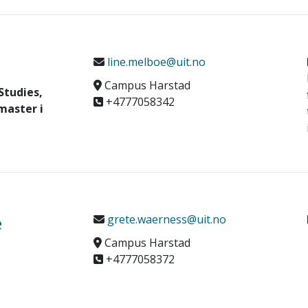
line.melboe@uit.no
Campus Harstad
 Studies,
+4777058342
master i
e
grete.waerness@uit.no
Campus Harstad
+4777058372