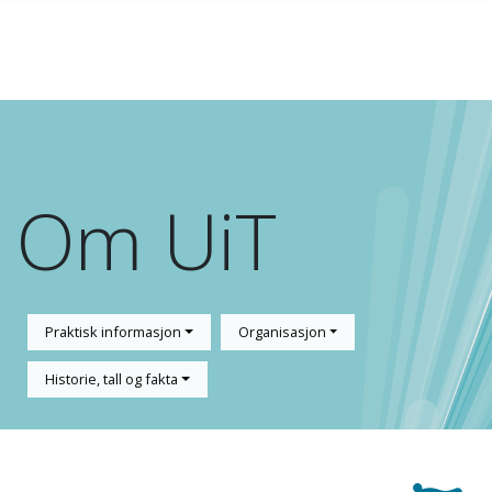
Gå til hovedinnhold
Om UiT
Praktisk informasjon
Organisasjon
Historie, tall og fakta