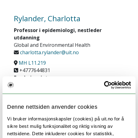
Rylander, Charlotta
Professor i epidemiologi, nestleder
utdanning
Global and Environmental Health
charlotta.rylander@uit.no
MH L11.219
+4777644831
Forskningsinteresser:
Jeg er ansvarlig for flere forskningsprosjekter
innenfor miljø-, kreft- og perinatal
epidemiologi:
Denne nettsiden anvender cookies
Overvekt og fedme gjennom livsløpet og
Vi bruker informasjonskapsler (cookies) på uit.no for å
kreftrisiko (2022-2025)
sikre best mulig funksjonalitet og riktig visning av
Repeterte målinger av organiske
nettsidene. Dette inkluderer cookies for statistikk,
miljøgifter, kroppsvekt, hormoner og