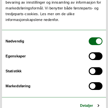
bevaring av innstillinger og innsamling av informasjon for
lipider og risiko for type 2 diabetes.
markedsføringsformål. Vi benytter både førsteparts- og
(2016-)
tredjeparts-cookies. Les mer om de ulike
Tenåringsgraviditeter i republikken
informasjonskapslene nedenfor.
Georgia (2021-2024)
I prosjektene benytter vi oss av data og
blodprøver fra Kvinner og kreft-studien,
Samtykkevalg
Tromsøundersøkelsen og det nasjonale
Nødvendig
fødsel...
Egenskaper
Statistikk
Barnung, Runa Borgund
Markedsføring
Overingeniør ved Kjernefasilitet for
biobank - UiT
Institutt for samfunnsmedisin
Detaljer
runa.b.barnung@uit.no