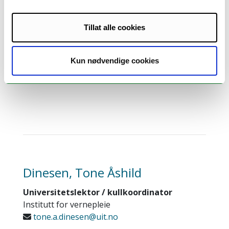
MH L11.222
+4777645610
Tillat alle cookies
Forskningsinteresser:
Biobank
Kun nødvendige cookies
Ernæring
Dinesen, Tone Åshild
Universitetslektor / kullkoordinator
Institutt for vernepleie
tone.a.dinesen@uit.no