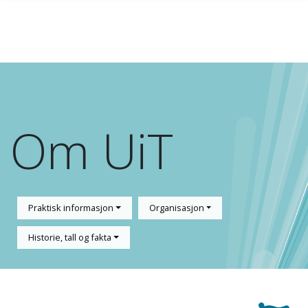
Gå til hovedinnhold
Om UiT
Praktisk informasjon
Organisasjon
Historie, tall og fakta