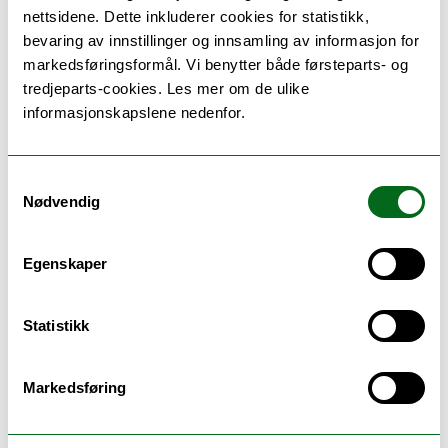
kommunikasjonsteknologi
nettsidene. Dette inkluderer cookies for statistikk,
bevaring av innstillinger og innsamling av informasjon for
markedsføringsformål. Vi benytter både førsteparts- og
tredjeparts-cookies. Les mer om de ulike
Hanssen, Øyvind
informasjonskapslene nedenfor.
Førsteamanuensis Informatikk
Institutt for informatikk
oyvind.hanssen@uit.no
Samtykkevalg
Nødvendig
+4777620895
Egenskaper
Statistikk
Olsson, Tom-Ronny
Markedsføring
Universitetslektor II
Handelshøgskolen ved UiT i Narvik
tom-ronny.olsson@uit.no