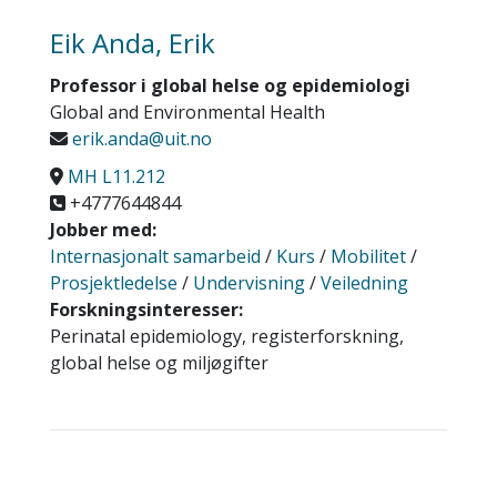
Eik Anda, Erik
Professor i global helse og epidemiologi
Global and Environmental Health
erik.anda@uit.no
MH L11.212
+4777644844
Jobber med:
Internasjonalt samarbeid
/
Kurs
/
Mobilitet
/
Prosjektledelse
/
Undervisning
/
Veiledning
Forskningsinteresser:
Perinatal epidemiology, registerforskning,
global helse og miljøgifter