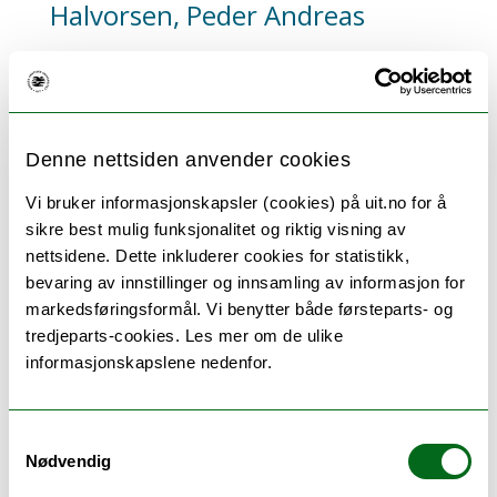
Halvorsen, Peder Andreas
Professor
Allmennmedisinsk forskningsenhet AFE
peder.halvorsen@uit.no
MH L10.222
Denne nettsiden anvender cookies
+4777623350
Forskningsinteresser:
Vi bruker informasjonskapsler (cookies) på uit.no for å
Medical decision making, Decision psychology,
sikre best mulig funksjonalitet og riktig visning av
Shared decision making, Risk perception, Risk
nettsidene. Dette inkluderer cookies for statistikk,
communication, Public Health, Rural medicine
bevaring av innstillinger og innsamling av informasjon for
markedsføringsformål. Vi benytter både førsteparts- og
tredjeparts-cookies. Les mer om de ulike
informasjonskapslene nedenfor.
Risør, Mette Bech
Samtykkevalg
Nødvendig
Professor