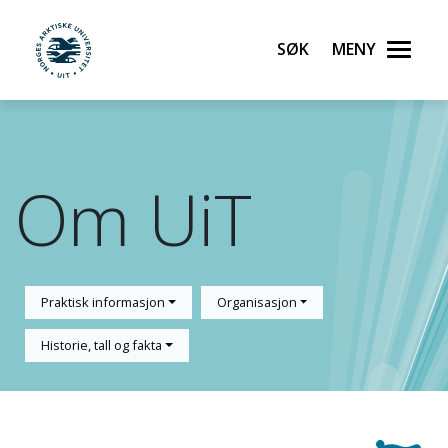
Søk
Meny
UiT Norges arktiske universitet
Gå til hovedinnhold
Om UiT
Praktisk informasjon
Organisasjon
Historie, tall og fakta