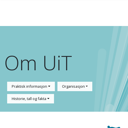
Gå til hovedinnhold
Om UiT
Praktisk informasjon
Organisasjon
Historie, tall og fakta