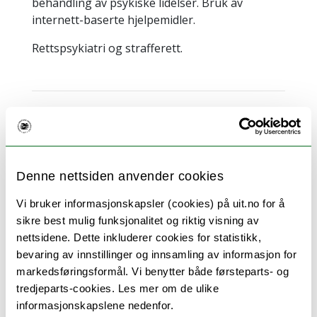
behandling av psykiske lidelser. Bruk av
internett-baserte hjelpemidler.
Rettspsykiatri og strafferett.
Norbye, Anja Margrete Davis
Førsteamanuensis i helsevitenskap
Denne nettsiden anvender cookies
Institutt for helse- og omsorgsfag
anja.davis.norbye@uit.no
Vi bruker informasjonskapsler (cookies) på uit.no for å
sikre best mulig funksjonalitet og riktig visning av
MH2 U11.336
nettsidene. Dette inkluderer cookies for statistikk,
+4777644867
bevaring av innstillinger og innsamling av informasjon for
Forskningsinteresser:
markedsføringsformål. Vi benytter både førsteparts- og
- Helseangst
tredjeparts-cookies. Les mer om de ulike
informasjonskapslene nedenfor.
- Epidemiologi og folkehelse