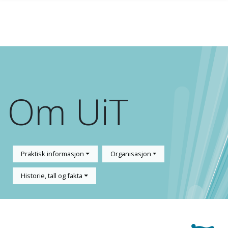
Gå til hovedinnhold
Om UiT
Praktisk informasjon
Organisasjon
Historie, tall og fakta