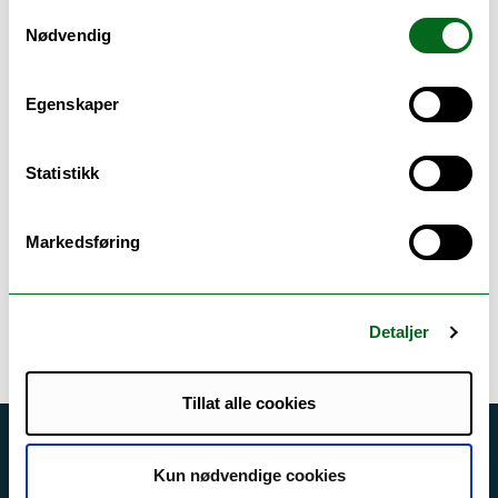
Samtykkevalg
Nødvendig
Dinesen, Tone Åshild
Egenskaper
Universitetslektor / kullkoordinator
Institutt for vernepleie
tone.a.dinesen@uit.no
Statistikk
Campus Harstad
+4777058348
Markedsføring
Detaljer
Tillat alle cookies
Akutt hjelp
Kun nødvendige cookies
Si ifra!