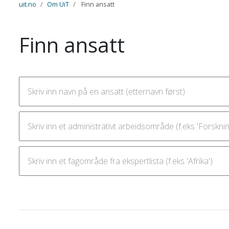
uit.no
Om UiT
Finn ansatt
Finn ansatt