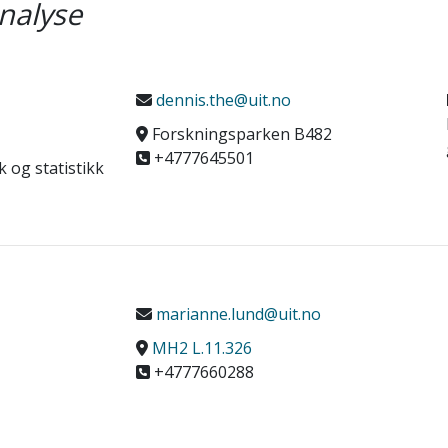
nalyse
dennis.the@uit.no
Forskningsparken B482
+4777645501
k og statistikk
marianne.lund@uit.no
MH2 L.11.326
+4777660288