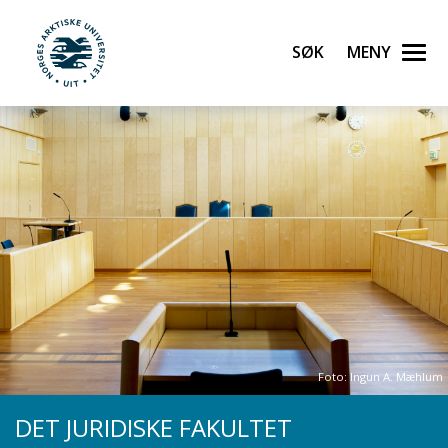
Gå til hovedinnhold
Søk
Meny
UiT Norges arktiske universitet
Foto: Ingun A. Mæhlum
DET JURIDISKE FAKULTET