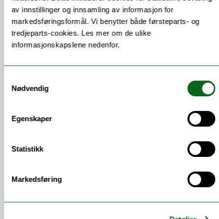
av innstillinger og innsamling av informasjon for
markedsføringsformål. Vi benytter både førsteparts- og
tredjeparts-cookies. Les mer om de ulike
informasjonskapslene nedenfor.
Samtykkevalg
Nødvendig
Ny utlysning i Program for
Ukraina-kompetanse
Egenskaper
HK-dir har publisert ny utlysning i Program for
Ukraina-kompetanse (UA-KOMP)
Statistikk
Markedsføring