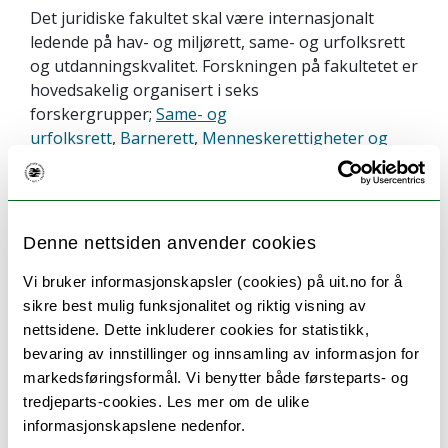
Det juridiske fakultet skal være internasjonalt
ledende på hav- og miljørett, same- og urfolksrett
og utdanningskvalitet. Forskningen på fakultetet er
hovedsakelig organisert i seks
forskergrupper;
Same- og
urfolksrett
,
Barnerett
,
Menneskerettigheter og
folkerett
,
Forvaltningsrett
,
Formuerett
og
Crime
Control and Security Law
. Fakultetet er også hjem
til
Norsk senter for Havrett (NCLOS)
, et
verdensledende forskningsmiljø innenfor
Denne nettsiden anvender cookies
havretten.
Vi bruker informasjonskapsler (cookies) på uit.no for å
sikre best mulig funksjonalitet og riktig visning av
nettsidene. Dette inkluderer cookies for statistikk,
Gjesteforsker ved det juridiske
bevaring av innstillinger og innsamling av informasjon for
fakultet, UiT Norges arktiske
markedsføringsformål. Vi benytter både førsteparts- og
tredjeparts-cookies. Les mer om de ulike
universitet
informasjonskapslene nedenfor.