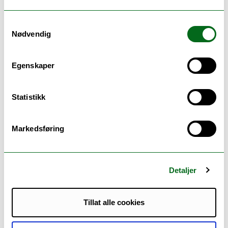
Det juridiske fakultet tar imot gjesteforskere som
enten er ansatt ved en annen institusjon for
Samtykkevalg
høyere utdanning eller som er tatt opp på et ph.d.-
Nødvendig
program. Fakultet tilbyr ikke stipend for
gjesteforskeropphold.
Egenskaper
Søknadsprosess:
Benytt
dette søknadsskjemaet
for å søke om
Statistikk
gjesteforskeropphold hos oss. Kun søknader sendt
via denne søknadsplattformen vil bli vurdert.
Markedsføring
Gjesteforskere som er nye i Tromsø og UiT kan
finne praktisk informasjon som kan være nyttig i
lenkene under:
Detaljer
Incoming staff mobility/employees and guests from
abroad.
Tillat alle cookies
Velkommen til UiT: Praktisk informasjon.