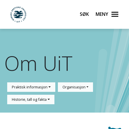
Søk
Meny
UiT Norges arktiske universitet
Gå til hovedinnhold
Om UiT
Praktisk informasjon
Organisasjon
Historie, tall og fakta