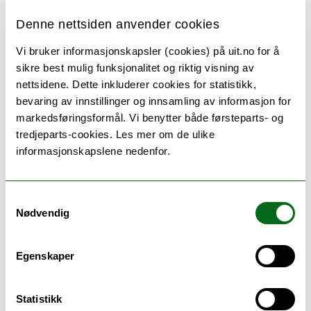
Denne nettsiden anvender cookies
Malharunmi, Mustta B.
Vi bruker informasjonskapsler (cookies) på uit.no for å
Seniorrådgiver / Koordinator for
sikre best mulig funksjonalitet og riktig visning av
innreisende utvekslingsopphold
nettsidene. Dette inkluderer cookies for statistikk,
Seksjon for internasjonalt samarbeid
bevaring av innstillinger og innsamling av informasjon for
mustta.malharunmi@uit.no
markedsføringsformål. Vi benytter både førsteparts- og
tredjeparts-cookies. Les mer om de ulike
ØLYSTH 2.05
informasjonskapslene nedenfor.
+4777644967
Jobber med:
Felles studentsystem FS
/
Utveksling
/
Samtykkevalg
Studentdata
/
Mobilitet
/
Rapportering
/
Nødvendig
Nettpublisering
/
TopDesk
/
Internship
/
Nettredaktør
Egenskaper
Statistikk