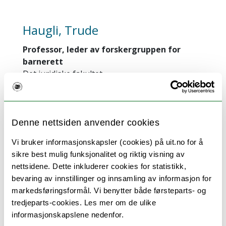
Haugli, Trude
Professor, leder av forskergruppen for
barnerett
Det juridiske fakultet
trude.haugli@uit.no
TEO-H4 4.521
Forskningsinteresser:
Denne nettsiden anvender cookies
Barn og unges rettsstilling¨- i vid forstand
Vi bruker informasjonskapsler (cookies) på uit.no for å
Barnevern
sikre best mulig funksjonalitet og riktig visning av
nettsidene. Dette inkluderer cookies for statistikk,
Barns menneskerettigheter
bevaring av innstillinger og innsamling av informasjon for
Perspectives on Children, Rights and
markedsføringsformål. Vi benytter både førsteparts- og
Vulnerability, Anthology. Published Open
tredjeparts-cookies. Les mer om de ulike
Access 2025
informasjonskapslene nedenfor.