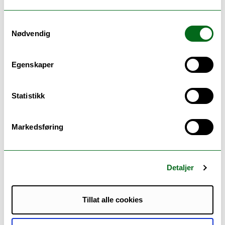
Children's Constitutional rights in the Nordic
Countries, Nordisk komparativt prosjekt. Bok
Samtykkevalg
utgitt på Brill 2019.
Nødvendig
Children's Right to Health, prosjekt Fripro fra
2020 til 2024.
Egenskaper
Barns rett til helsehjelp
Statistikk
Samværsrett
Barneperspektivet i juridisk forskning
Markedsføring
Grunnlovesbestemmelsen om barn
Detaljer
Tillat alle cookies
Otroshi, Nathalie