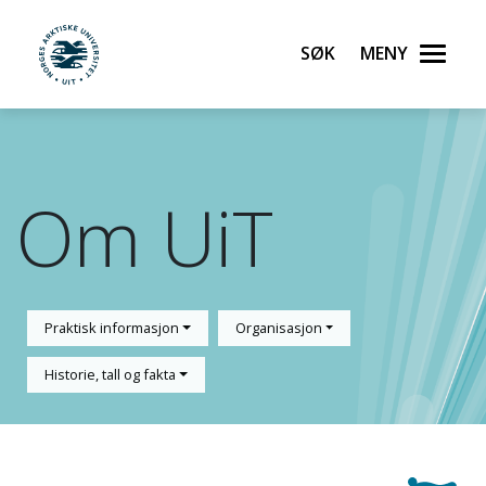
Søk
Meny
UiT Norges arktiske universitet
Gå til hovedinnhold
Om UiT
Praktisk informasjon
Organisasjon
Historie, tall og fakta