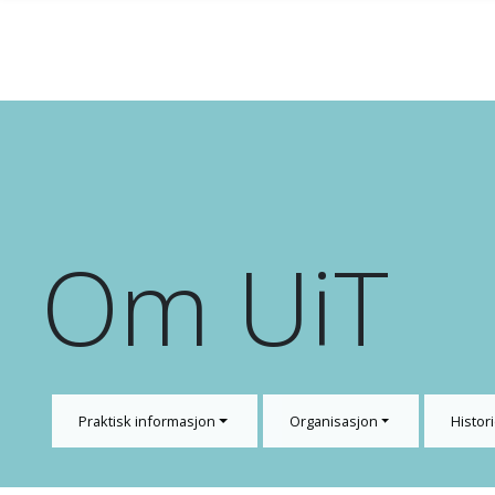
Gå til hovedinnhold
Om UiT
Praktisk informasjon
Organisasjon
Histori