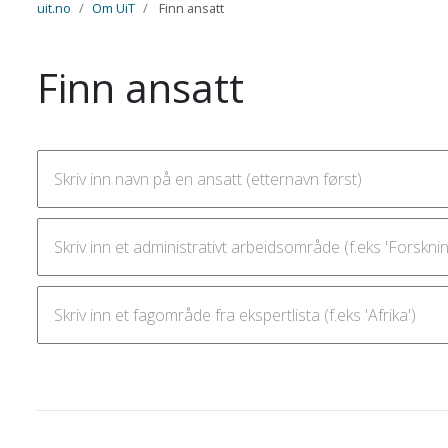
uit.no
Om UiT
Finn ansatt
Finn ansatt