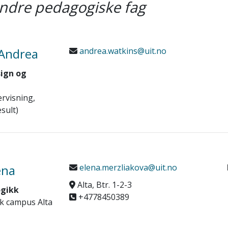
ndre pedagogiske fag
 Andrea
andrea.watkins@uit.no
ign og
rvisning,
sult)
ena
elena.merzliakova@uit.no
Alta, Btr. 1-2-3
ogikk
+4778450389
k campus Alta