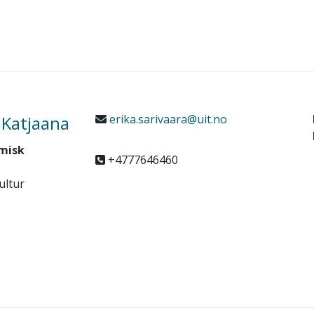
a Katjaana
erika.sarivaara@uit.no
misk
+4777646460
ultur