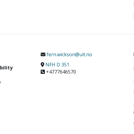
fern.wickson@uit.no
NFH D 351
bility
+4777646570
e