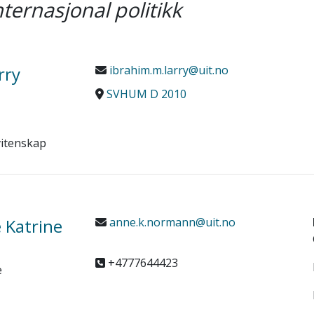
nternasjonal politikk
rry
ibrahim.m.larry@uit.no
SVHUM D 2010
vitenskap
 Katrine
anne.k.normann@uit.no
+4777644423
e