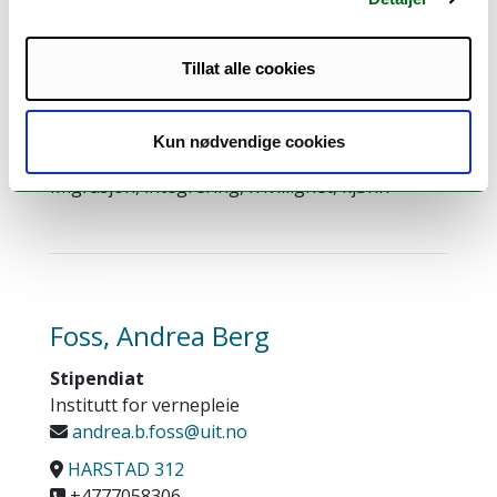
Førsteamanuensis
Institutt for vernepleie
barbara.s.stein@uit.no
Tillat alle cookies
HARSTAD S225A
+4777058347
Kun nødvendige cookies
Forskningsinteresser:
Migrasjon, integrering, frivillighet, kjønn
Foss, Andrea Berg
Stipendiat
Institutt for vernepleie
andrea.b.foss@uit.no
HARSTAD 312
+4777058306