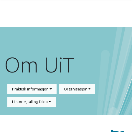
Gå til hovedinnhold
Om UiT
Praktisk informasjon
Organisasjon
Historie, tall og fakta