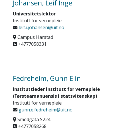
Johansen, Leif Inge
Universitetslektor
Institutt for vernepleie
leif.i.johansen@uit.no
Campus Harstad
+4777058331
Fedreheim, Gunn Elin
Instituttleder Institutt for vernepleie
(Førsteamanuensis i statsvitenskap)
Institutt for vernepleie
gunn.e.fedreheim@uit.no
Smedgata S224
+4777058268