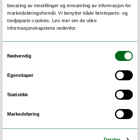
bevaring av innstillinger og innsamling av informasjon for
Gjertsen, Hege
markedsføringsformål. Vi benytter både førsteparts- og
tredjeparts-cookies. Les mer om de ulike
Professor/ forskningsleder
informasjonskapslene nedenfor.
Institutt for vernepleie
hege.gjertsen@uit.no
Samtykkevalg
Campus Harstad
Nødvendig
+4777058318
Forskningsinteresser:
Sosial innovasjon, funksjonshemming, levekår
Egenskaper
og livskvalitet, arbeidsinkludering av personer
med utviklingshemming, medforskning
Statistikk
Markedsføring
Stein, Barbara
Detaljer