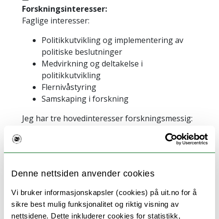
Forskningsinteresser:
Faglige interesser:
Politikkutvikling og implementering av
politiske beslutninger
Medvirkning og deltakelse i
politikkutvikling
Flernivåstyring
Samskaping i forskning
Jeg har tre hovedinteresser forskningsmessig:
arbeidskinkludering av innvandrere og
flyktninger, samer med
funksjonshindringers deltakelse i samfunnet
og natur- og miljøpolitikk (særlig forvaltning av
Denne nettsiden anvender cookies
verneområder og vann).
Vi bruker informasjonskapsler (cookies) på uit.no for å
sikre best mulig funksjonalitet og riktig visning av
nettsidene. Dette inkluderer cookies for statistikk,