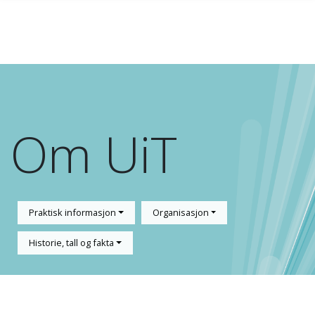
Gå til hovedinnhold
Om UiT
Praktisk informasjon
Organisasjon
Historie, tall og fakta