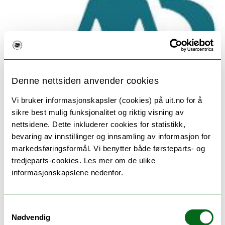
Denne nettsiden anvender cookies
Vi bruker informasjonskapsler (cookies) på uit.no for å
sikre best mulig funksjonalitet og riktig visning av
nettsidene. Dette inkluderer cookies for statistikk,
bevaring av innstillinger og innsamling av informasjon for
markedsføringsformål. Vi benytter både førsteparts- og
Ønsker du mer informasjon om hvordan du som
tredjeparts-cookies. Les mer om de ulike
ansatt eller student ved UiT skal forholde deg når
informasjonskapslene nedenfor.
du jobber med personopplysninger? Les mer her:
Personvern ved UiT
Samtykkevalg
Nødvendig