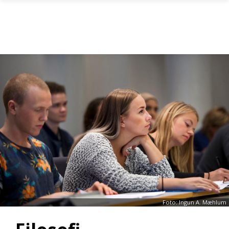
Gå til hovedinnhold
Foto: Ingun A. Mæhlum