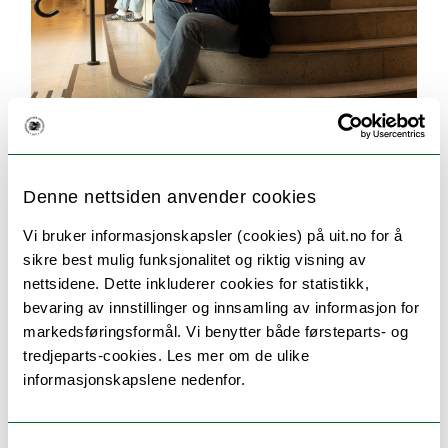
Søking og opptak
Her finner du svar på alt du lurer på om
Denne nettsiden anvender cookies
søknadsprosessen. For eksempel hvilken
Vi bruker informasjonskapsler (cookies) på uit.no for å
dokumentasjon du må sende inn, når du får svar
sikre best mulig funksjonalitet og riktig visning av
på søknaden og når studiene starter.
nettsidene. Dette inkluderer cookies for statistikk,
bevaring av innstillinger og innsamling av informasjon for
markedsføringsformål. Vi benytter både førsteparts- og
tredjeparts-cookies. Les mer om de ulike
informasjonskapslene nedenfor.