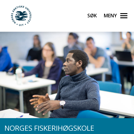
Gå til hovedinnhold
Søk
Meny
UiT Norges arktiske universitet
NORGES FISKERIHØGSKOLE