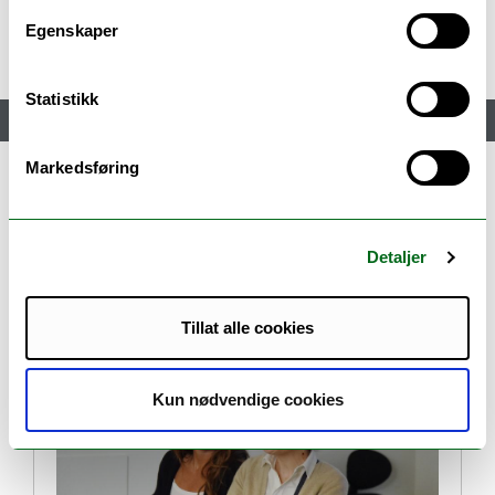
Egenskaper
Statistikk
Meny
Markedsføring
Alle nyheter
Detaljer
The Ocean Incubator Network (OIN) has
received funding from the UArctic
Tillat alle cookies
Kun nødvendige cookies