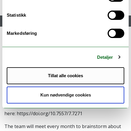
Statistikk
Meny
Markedsføring
Press release - The report of
our kick off meeting is now
Detaljer
published on Septentrio
Tillat alle cookies
Reports UiT
Kun nødvendige cookies
You can find the report
here: https://doi.org/10.7557/7.7271
The team will meet every month to brainstorm about