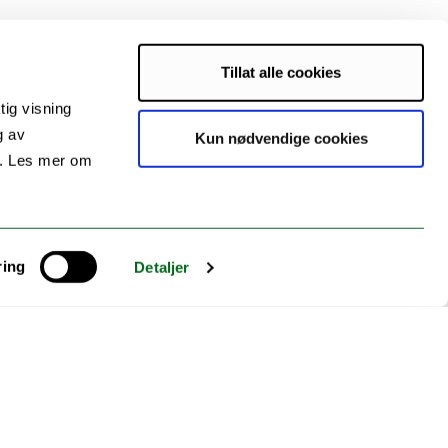
Tillat alle cookies
tig visning
g av
Kun nødvendige cookies
s. Les mer om
ring
Detaljer