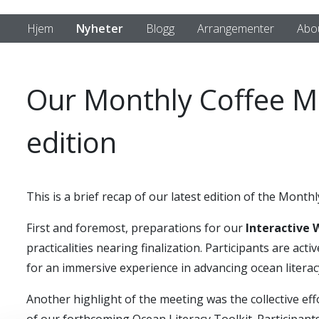
Hjem
Nyheter
Blogg
Arrangementer
Abo
Our Monthly Coffee M
edition
This is a brief recap of our latest edition of the Mont
First and foremost, preparations for our
Interactive
practicalities nearing finalization. Participants are ac
for an immersive experience in advancing ocean literac
Another highlight of the meeting was the collective ef
of our forthcoming Ocean Literacy Toolkit. Participan