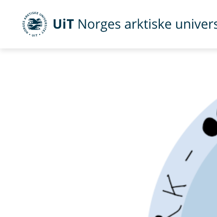
UiT Norges arktiske universitet
Gå til hovedinnhold