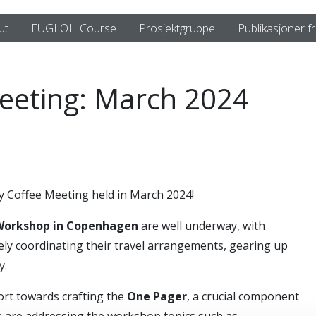
ut
EUGLOH Course
Prosjektgruppe
Publikasjoner f
eeting: March 2024
hly Coffee Meeting held in March 2024!
 Workshop in Copenhagen
are well underway, with
tively coordinating their travel arrangements, gearing up
y.
fort towards crafting the
One Pager
, a crucial component
ts are addressing the workshop topics such as