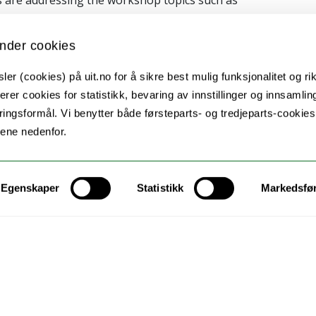
ns, guided by the "Introduction to the Learning Toolkit"
nder cookies
ng the organizational aspects of the workshop,
er (cookies) på uit.no for å sikre best mulig funksjonalitet og rik
Lab session scheduled for May 3, 2024. A sneak peek of
erer cookies for statistikk, bevaring av innstillinger og innsamlin
Kirkhtenko, is soon to be unveiled.
ingsformål. Vi benytter både førsteparts- og tredjeparts-cookie
lene nedenfor.
national Women's Day!
Egenskaper
Statistikk
Markedsfø
Kontakt UiT
For media
For skoler