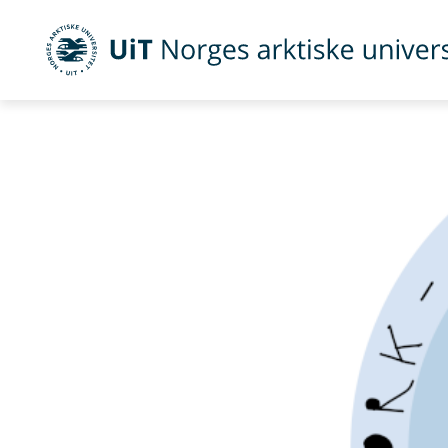
UiT Norges arktiske universitet
Gå til hovedinnhold