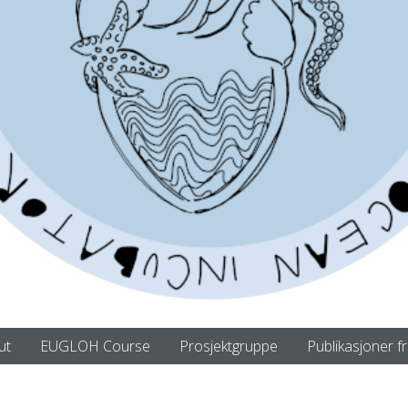
ut
EUGLOH Course
Prosjektgruppe
Publikasjoner f