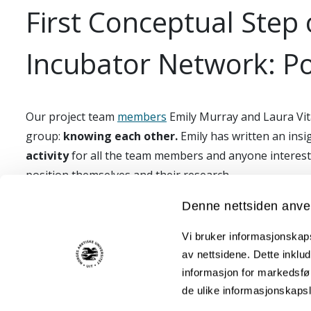
First Conceptual Step
Incubator Network: Pos
Our project team
members
Emily Murray and Laura Vita
group:
knowing each other.
Emily has written an insi
activity
for all the team members and anyone intereste
position themselves and their research.
Emily's work will be embedded in the first part of our 
Denne nettsiden anve
other, and now in the hands of Laura. You will hear mo
Vi bruker informasjonskapsl
Margherita
av nettsidene. Dette inklud
informasjon for markedsfør
de ulike informasjonskaps