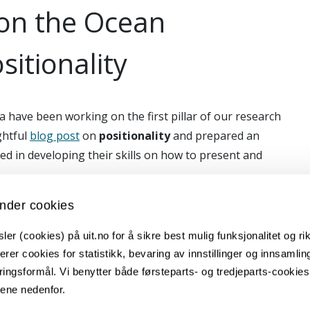
 on the Ocean
itionality
 have been working on the first pillar of our research
ghtful
blog post
on
positionality
and prepared an
d in developing their skills on how to present and
Ocean Literacy Toolkit, dedicated to getting to know each
nder cookies
re from us soon! Stay tuned!
er (cookies) på uit.no for å sikre best mulig funksjonalitet og rik
erer cookies for statistikk, bevaring av innstillinger og innsamlin
ingsformål. Vi benytter både førsteparts- og tredjeparts-cookie
lene nedenfor.