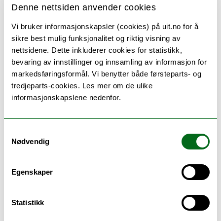
Denne nettsiden anvender cookies
Vi bruker informasjonskapsler (cookies) på uit.no for å
sikre best mulig funksjonalitet og riktig visning av
nettsidene. Dette inkluderer cookies for statistikk,
bevaring av innstillinger og innsamling av informasjon for
markedsføringsformål. Vi benytter både førsteparts- og
tredjeparts-cookies. Les mer om de ulike
informasjonskapslene nedenfor.
Barnevern - bachelor
Samtykkevalg
Nødvendig
( Alta )
Ta samlingsbasert bachelor i barnevern ved UiT og
bli barnevernspedagog. Lær hvordan du kan bidra
Egenskaper
og...
Statistikk