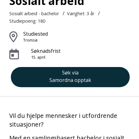
Sosialt arbeid
/
/
Sosialt arbeid - bachelor
Varighet:
3 år
Studiepoeng: 180
Studiested
Tromsø
Søknadsfrist
15. april
Søk via
Samordna opptak
Vil du hjelpe mennesker i utfordrende
situasjoner?
Med en samlingsbasert bachelor i sosialt