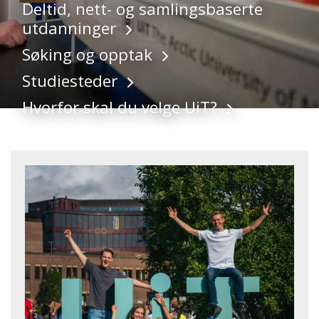
Deltid, nett- og samlingsbaserte
utdanninger
Søking og opptak
Studiesteder
Hvorfor skal du velge UiT?