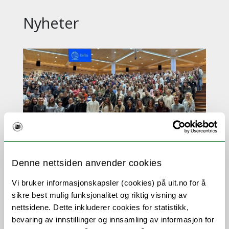
Nyheter
– Ser på Nord-Noreg som
Denne nettsiden anvender cookies
moglegheitenes land
Vi bruker informasjonskapsler (cookies) på uit.no for å
sikre best mulig funksjonalitet og riktig visning av
Stadig fleire utanlandske studentar har søkt
nettsidene. Dette inkluderer cookies for statistikk,
seg til UiT dei siste åra. Ifølgje prorektor for
bevaring av innstillinger og innsamling av informasjon for