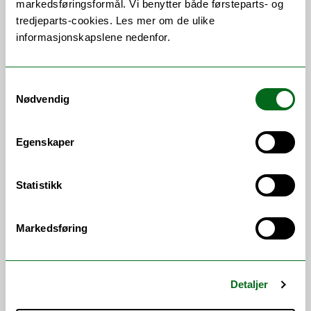
utdanning, er UiT og Nord-Noreg attraktivt
markedsføringsformål. Vi benytter både førsteparts- og
på grunn av fagleg kvalitet, natur, tryggleik og
tredjeparts-cookies. Les mer om de ulike
livskvalitet.
informasjonskapslene nedenfor.
Samtykkevalg
Nødvendig
Egenskaper
Statistikk
Markedsføring
Ny student? Bli med på
semesterstarts-feiringen!
Et av høydepunktene ved UiT er markeringen
Detaljer
av nytt studieår. Få med deg velkomstfestene