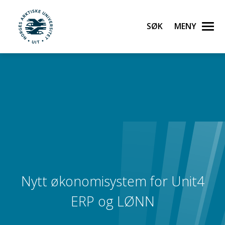
Søk
Meny
UiT Norges arktiske universitet
Gå til hovedinnhold
Nytt økonomisystem for Unit4
ERP og LØNN