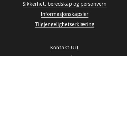
Sikkerhet, beredskap og personvern
Informasjonskapsler
Tilgjengelighetserklæring
Kontakt UiT
For media
For skoler
Ledige stillinger
English website
Logg inn