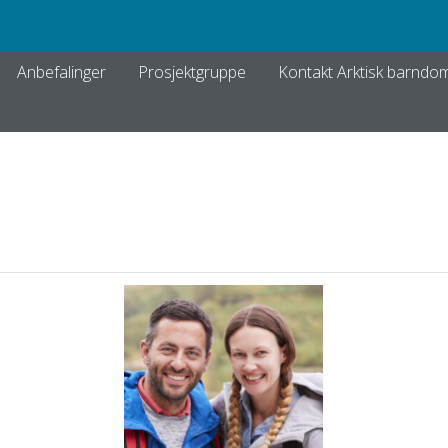
Anbefalinger
Prosjektgruppe
Kontakt Arktisk barndo