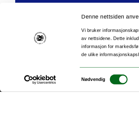
Denne nettsiden anve
Vi bruker informasjonskapsl
av nettsidene. Dette inklud
informasjon for markedsfør
de ulike informasjonskaps
Akutt hjelp
Si ifra!
Samtykkevalg
Nødvendig
Driftsmeldinger
Personvern ved UiT
Sikkerhet, beredskap og personvern
Informasjonskapsler
Tilgjengelighetserklæring