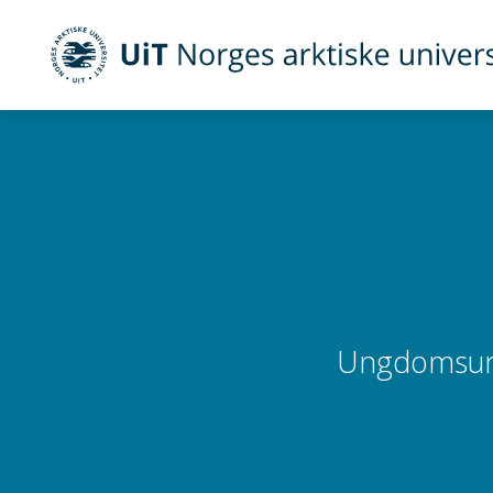
UiT Norges arktiske universitet
Gå til hovedinnhold
Ungdomsund