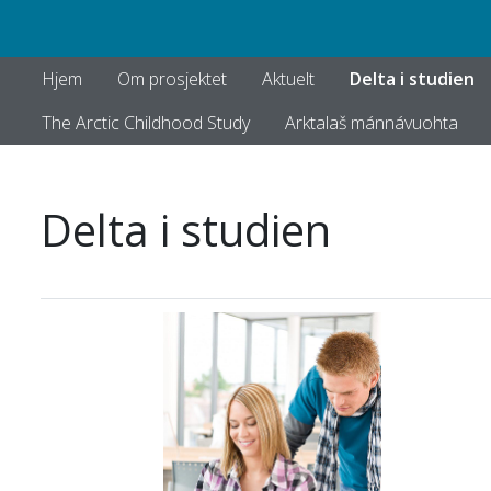
Hjem
Om prosjektet
Aktuelt
Delta i studien
The Arctic Childhood Study
Arktalaš mánnávuohta
Delta i studien