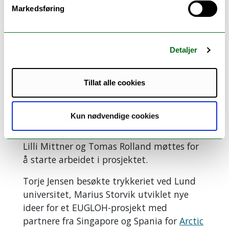
Universitetsbiblioteket.
Markedsføring
Deling av kunnskap på tvers
Detaljer
I tillegg til hovedprogrammet var det
mulighet for å være sammen med kolleger
og samles og diskutere på tvers av
Tillat alle cookies
pågående aktiviteter ved UiT.
Mentorgruppen i det nye prosjektet innen
Kun nødvendige cookies
Innovativ formidling ved UiT, bestående av
Marius Storvik, Baard Borge, Jorge Santos,
Lilli Mittner og Tomas Rolland møttes for
å starte arbeidet i prosjektet.
Torje Jensen besøkte trykkeriet ved Lund
universitet, Marius Storvik utviklet nye
ideer for et EUGLOH-prosjekt med
partnere fra Singapore og Spania for
Arctic