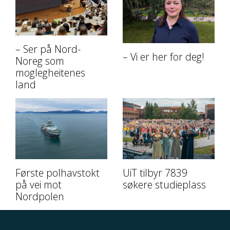
– Ser på Nord-
– Vi er her for deg!
Noreg som
moglegheitenes
land
Første polhavstokt
UiT tilbyr 7839
på vei mot
søkere studieplass
Nordpolen