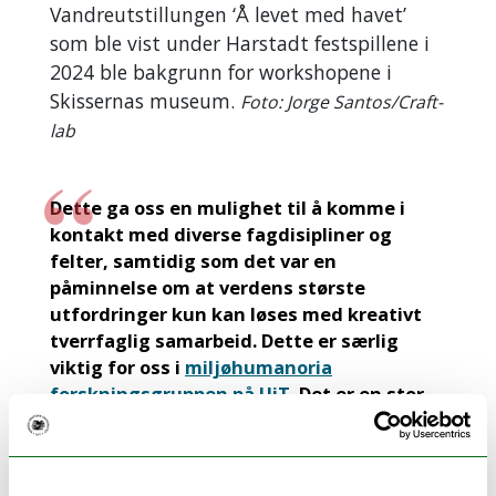
Vandreutstillungen ‘Å levet med havet’
som ble vist under Harstadt festspillene i
2024 ble bakgrunn for workshopene i
Skissernas museum.
Foto: Jorge Santos/Craft-
lab
Dette ga oss en mulighet til å komme i
kontakt med diverse fagdisipliner og
felter, samtidig som det var en
påminnelse om at verdens største
utfordringer kun kan løses med kreativt
tverrfaglig samarbeid. Dette er særlig
viktig for oss i
miljøhumanoria
forskningsgruppen på UiT
. Det er en stor
styrke når folk er forskjellige, men tenker,
drøfter og arbeider sammen likevel.