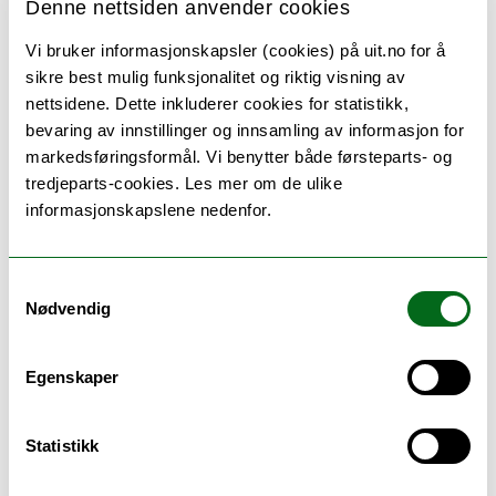
Denne nettsiden anvender cookies
- Kaxwell, professor ved
musikkonservatoriet
Vi bruker informasjonskapsler (cookies) på uit.no for å
sikre best mulig funksjonalitet og riktig visning av
nettsidene. Dette inkluderer cookies for statistikk,
bevaring av innstillinger og innsamling av informasjon for
– Det var spennende å høre om forskjellige
markedsføringsformål. Vi benytter både førsteparts- og
måter å integrere kunst og kultur i
tredjeparts-cookies. Les mer om de ulike
undervisning, for eksempel et
informasjonskapslene nedenfor.
kunstmuseum som organiserer Object
Based Learning for jusstudenter for å
forklare problemstillinger innenfor
Samtykkevalg
Nødvendig
opphavsrett. “Vi prosesserer informasjon
ikke bare med intellektet vårt, men også
med emosjonene våre” - sa en av
Egenskaper
foredragsholderne under BIP-uka. Dette er
viktig å huske på når man jobber med
Statistikk
undervisning og formidling, sier Aysa
Ekanger, seniorrådgiver ved