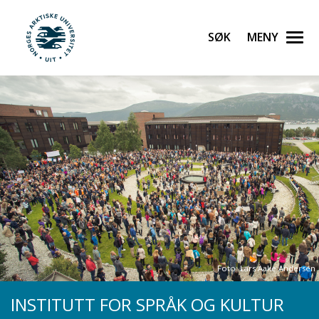
Gå til hovedinnhold
Søk
Meny
UiT Norges arktiske universitet
Foto: Lars Aake Andersen
INSTITUTT FOR SPRÅK OG KULTUR