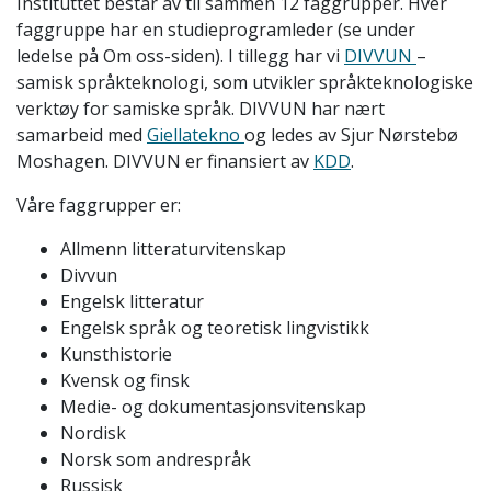
Instituttet består av til sammen 12 faggrupper. Hver
faggruppe har en studieprogramleder (se under
ledelse på Om oss-siden). I tillegg har vi
DIVVUN
–
samisk språkteknologi, som utvikler språkteknologiske
verktøy for samiske språk. DIVVUN har nært
samarbeid med
Giellatekno
og ledes av Sjur Nørstebø
Moshagen. DIVVUN er finansiert av
KDD
.
Våre faggrupper er:
Allmenn litteraturvitenskap
Divvun
Engelsk litteratur
Engelsk språk og teoretisk lingvistikk
Kunsthistorie
Kvensk og finsk
Medie- og dokumentasjonsvitenskap
Nordisk
Norsk som andrespråk
Russisk