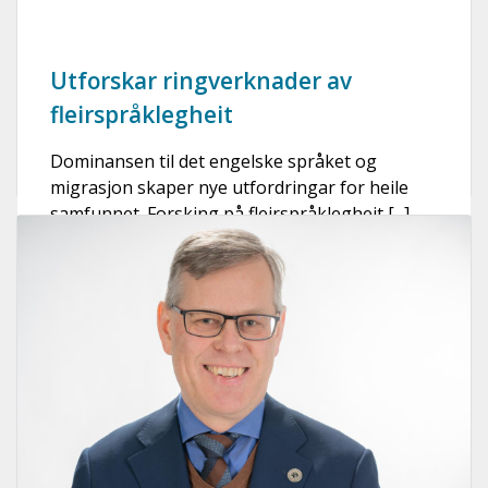
Utforskar ringverknader av
fleirspråklegheit
Dominansen til det engelske språket og
migrasjon skaper nye utfordringar for heile
samfunnet. Forsking på fleirspråklegheit [...]