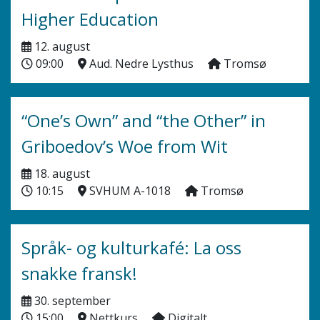
Higher Education
12. august
09:00
Aud. Nedre Lysthus
Tromsø
“One’s Own” and “the Other” in
Griboedov’s Woe from Wit
18. august
10:15
SVHUM A-1018
Tromsø
Språk- og kulturkafé: La oss
snakke fransk!
30. september
15:00
Nettkurs
Digitalt