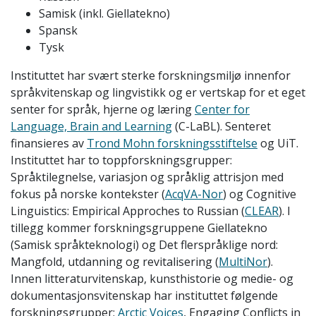
Samisk (inkl. Giellatekno)
Spansk
Tysk
Instituttet har svært sterke forskningsmiljø innenfor
språkvitenskap og lingvistikk og er vertskap for et eget
senter for språk, hjerne og læring
Center for
Language, Brain and Learning
(C-LaBL). Senteret
finansieres av
Trond Mohn forskningsstiftelse
og UiT.
Instituttet har to toppforskningsgrupper:
Språktilegnelse, variasjon og språklig attrisjon med
fokus på norske kontekster (
AcqVA-Nor
) og Cognitive
Linguistics: Empirical Approches to Russian (
CLEAR
). I
tillegg kommer forskningsgruppene Giellatekno
(Samisk språkteknologi) og Det flerspråklige nord:
Mangfold, utdanning og revitalisering (
MultiNor
).
Innen litteraturvitenskap, kunsthistorie og medie- og
dokumentasjonsvitenskap har instituttet følgende
forskningsgrupper:
Arctic Voices
, Engaging Conflicts in