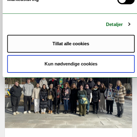
påvirker klimaendringer
lakseelvene?
Detaljer
UiT‑forsker har fått et av Europas mest
prestisjefylte forskningsstipend. Nå skal hun
forske på hvordan klimaendringer [...]
Tillat alle cookies
Kun nødvendige cookies