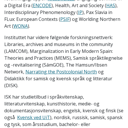
a Digital Era (
ENCODE
), Health, Art and Society (
HAS
),
Interdisciplinary Phenomenology (
IP
), Pax Slavia in
FLux: European Contexts (
PSIF
) og Worlding Northern
Art (
WONA
).
Instituttet har videre følgende forskningsnettverk:
Libraries, archives and museums in the community
(LAMCOM), Marginalization in Early Modern Spain:
Theories and Practices (MEMS), Samisk språktilegnelse
og -revitalisering (SámGOE), The Hamsun/Ibsen
Network,
Narrating the Postcolonial North
og
Didaktikk for samisk og kvensk språk og litteratur
(DISK).
ISK har studietilbud i språkvitenskap,
litteraturvitenskap, kunsthistorie, medie- og
dokumentasjonsvitenskap, engelsk, kvensk og finsk (se
også
Kvensk ved UiT
), nordisk, russisk, samisk, spansk
og tysk, som årsstudium, bachelor- eller