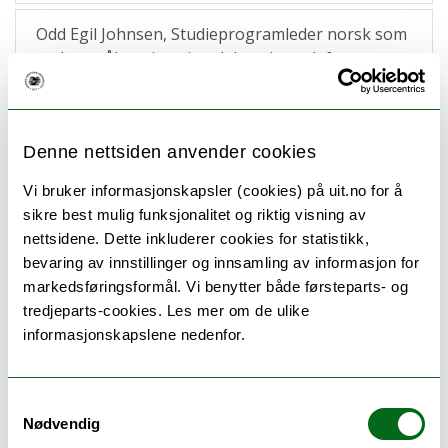
Odd Egil Johnsen, Studieprogramleder norsk som
andrespråk, universitetslektor i norsk for
internasjonale studenter
Petr Pitloun, Studieprogramleder spansk
Denne nettsiden anvender cookies
(årsstudium, BA, MA og lektorutdanning),
førsteamanuensis spansk språkvitenskap
Vi bruker informasjonskapsler (cookies) på uit.no for å
sikre best mulig funksjonalitet og riktig visning av
Mikko K. Heikkilä, Førstelektor i kvensk og finsk
nettsidene. Dette inkluderer cookies for statistikk,
språkvitenskap/Kväänin ja suomen kielitietheen
bevaring av innstillinger og innsamling av informasjon for
ensilektori; studieprogramleder/tutkinto-
markedsføringsformål. Vi benytter både førsteparts- og
ohjelman johtaja
tredjeparts-cookies. Les mer om de ulike
informasjonskapslene nedenfor.
Elin Kristine Haugdal, Professor kunsthistorie.
Studieprogramleder kunsthistorie.
Samtykkevalg
Forskningsgruppeleder Worlding Northern Art
Nødvendig
(WONA)