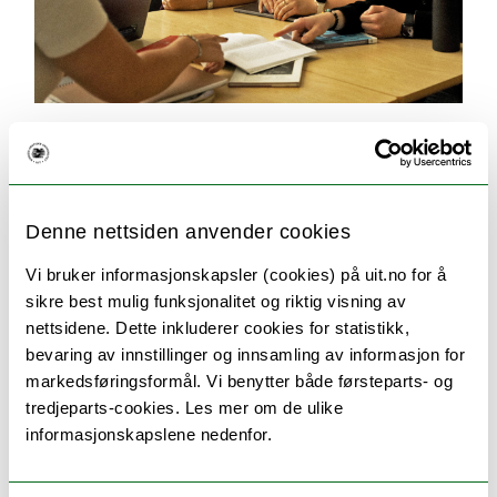
Seks gode grunner til å velge UiT
Populære og unike studier, en rekke
utvekslingsmuligheter, et inkluderende
Denne nettsiden anvender cookies
studentmiljø, kort vei til storslått natur og
kulturopplevelser – det er noe av det som gjør UiT
Vi bruker informasjonskapsler (cookies) på uit.no for å
til et godt sted å være student.
sikre best mulig funksjonalitet og riktig visning av
nettsidene. Dette inkluderer cookies for statistikk,
bevaring av innstillinger og innsamling av informasjon for
markedsføringsformål. Vi benytter både førsteparts- og
ANDRE STUDIER DU KANSKJE VIL LIKE
tredjeparts-cookies. Les mer om de ulike
informasjonskapslene nedenfor.