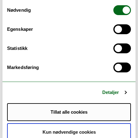
Samtykkevalg
Nødvendig
Egenskaper
Statistikk
Barnevern - bachelor
Markedsføring
( Alta )
Ta samlingsbasert bachelor i barnevern ved UiT og
bli barnevernspedagog. Lær hvordan du kan bidra
Detaljer
og...
Tillat alle cookies
Kun nødvendige cookies