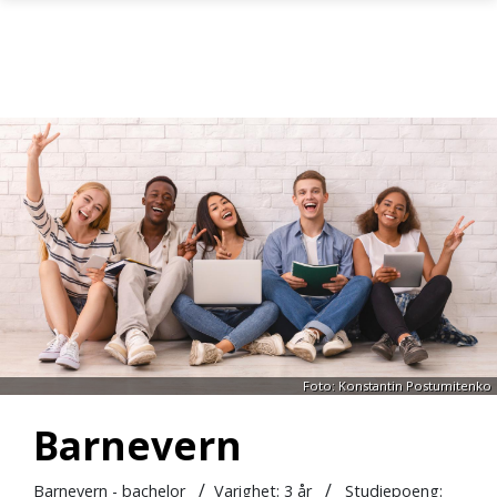
Gå til hovedinnhold
Foto: Konstantin Postumitenko
Barnevern
/
/
Barnevern - bachelor
Varighet:
3 år
Studiepoeng: