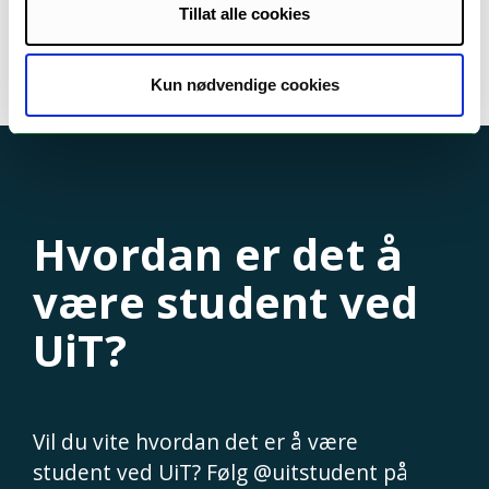
utvekslingsmuligheter, et inkluderende
Tillat alle cookies
studentmiljø, kort vei til storslått natur og
kulturopplevelser – det er noe av det som gjør UiT
til et godt sted å være student.
Kun nødvendige cookies
Hvordan er det å
være student ved
UiT?
Vil du vite hvordan det er å være
student ved UiT? Følg @uitstudent på