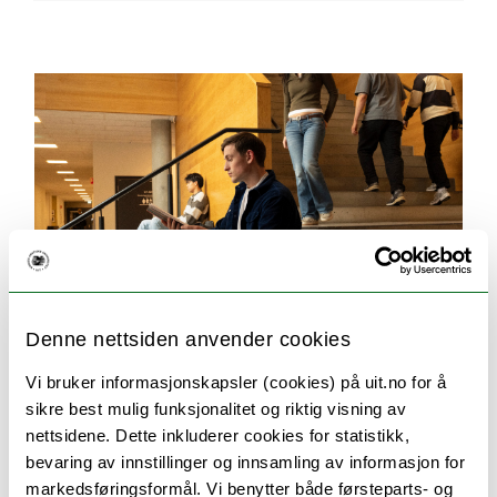
Denne nettsiden anvender cookies
Vi bruker informasjonskapsler (cookies) på uit.no for å
sikre best mulig funksjonalitet og riktig visning av
Søking og opptak
nettsidene. Dette inkluderer cookies for statistikk,
Her finner du svar på alt du lurer på om
bevaring av innstillinger og innsamling av informasjon for
søknadsprosessen. For eksempel hvilken
markedsføringsformål. Vi benytter både førsteparts- og