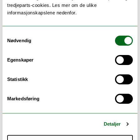
dokumentasjon du må sende inn, når du får svar
tredjeparts-cookies. Les mer om de ulike
på søknaden og når studiene starter.
informasjonskapslene nedenfor.
Samtykkevalg
Nødvendig
Egenskaper
Statistikk
Markedsføring
Seks gode grunner til å velge UiT
Detaljer
Populære og unike studier, en rekke