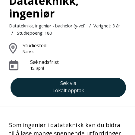
Datateknikk,
ingeniør
/
Datateknikk, ingeniør - bachelor (y-vei)
Varighet:
3 år
/
Studiepoeng: 180
Studiested
Narvik
Søknadsfrist
15. april
Søk via
Lokalt opptak
Som ingeniør i datateknikk kan du bidra
til å løse mange spennende utfordringer