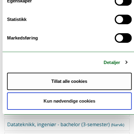
Egenskaper
Hele studier ved UiT
Statistikk
Nett- og samlingsbaserte utdanninger
Markedsføring
Hva vil du bli?
Detaljer
Relevante utdanninger fra UiT:
Tillat alle cookies
Applied Computer Science - Master
(Narvik)
Datateknikk, ingeniør - bachelor
(Alta / Narvik)
Kun nødvendige cookies
Datateknikk, ingeniør - bachelor
(Nettstudium)
Datateknikk, ingeniør - bachelor (3-semester)
(Narvik)