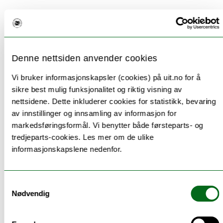
Hvor kan jeg jobbe?
IT-ledere er viktige i private og offentlige
organisasjoner som:
• store selskaper
Denne nettsiden anvender cookies
• IT-selskaper
Vi bruker informasjonskapsler (cookies) på uit.no for å
• banker
sikre best mulig funksjonalitet og riktig visning av
• offentlige virksomheter
nettsidene. Dette inkluderer cookies for statistikk, bevaring
av innstillinger og innsamling av informasjon for
markedsføringsformål. Vi benytter både førsteparts- og
tredjeparts-cookies. Les mer om de ulike
Yrkesbeskrivelsen er basert på åpne data fra utdanning.no og er
informasjonskapslene nedenfor.
underlagt Norsk lisens for offentlige data (NLOD). Teksten
vedlikeholdes på utdanning.no.
Samtykkevalg
Nødvendig
Andre studiesider