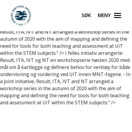
I felles initiativ arrangerte Result, ITA, IVT og NT en
workshopserie høsten 2020 med mål om å kartlegge og
Søk
Meny
definere behov for verktøy for både undervisning og
UiT Norges arktiske universitet
vurdering ved UiT innen MNT-fagene. - I
n a joint initiative,
Result, ITA, IVT and NT arranged a workshop series in the
autumn of 2020 with the aim of mapping and defining the
need for tools for both teaching and assessment at UiT
within the STEM subjects.
" />
I felles initiativ arrangerte
Result, ITA, IVT og NT en workshopserie høsten 2020 med
mål om å kartlegge og definere behov for verktøy for både
undervisning og vurdering ved UiT innen MNT-fagene. - I
n
a joint initiative, Result, ITA, IVT and NT arranged a
workshop series in the autumn of 2020 with the aim of
mapping and defining the need for tools for both teaching
and assessment at UiT within the STEM subjects.
" />
Gå til hovedinnhold