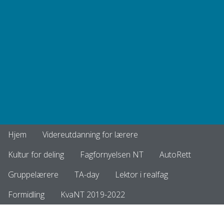
Hjem
Videreutdanning for lærere
Kultur for deling
Fagfornyelsen NT
AutoRett
Gruppelærere
TA-day
Lektor i realfag
Formidling
KvaNT 2019-2022