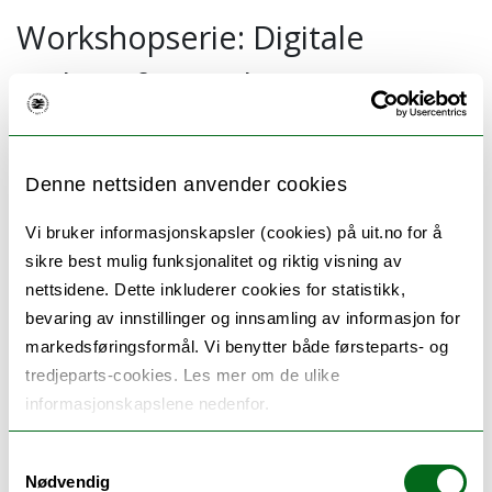
Workshopserie: Digitale
verktøy for vurdering og
undervisning tilpasset MNT-
fagene - Digital tools for
Denne nettsiden anvender cookies
assessment and teaching in
Vi bruker informasjonskapsler (cookies) på uit.no for å
STEM education
sikre best mulig funksjonalitet og riktig visning av
nettsidene. Dette inkluderer cookies for statistikk,
bevaring av innstillinger og innsamling av informasjon for
I felles initiativ arrangerte Result, ITA, IVT og NT
markedsføringsformål. Vi benytter både førsteparts- og
en workshopserie høsten 2020 med mål om å
tredjeparts-cookies. Les mer om de ulike
kartlegge og definere behov for verktøy for både
informasjonskapslene nedenfor.
undervisning og vurdering ved UiT innen MNT-
fagene. - I
n a joint initiative, Result, ITA, IVT and
Samtykkevalg
Nødvendig
NT arranged a workshop series in the autumn of